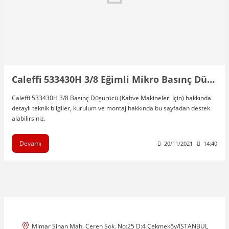
Caleffi 533430H 3/8 Eğimli Mikro Basınç Düşürücü Vana Kahve Makineleri İçin
Caleffi 533430H 3/8 Basınç Düşürücü (Kahve Makineleri İçin) hakkında
detaylı teknik bilgiler, kurulum ve montaj hakkında bu sayfadan destek
alabilirsiniz.
Devamı
20/11/2021
14:40
Mimar Sinan Mah. Ceren Sok. No:25 D:4 Çekmeköy/İSTANBUL