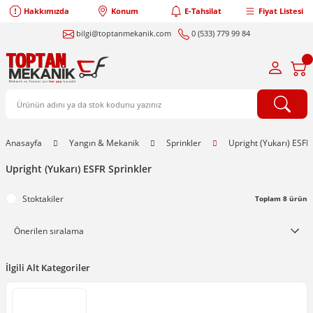
Hakkımızda
Konum
E-Tahsilat
Fiyat Listesi
bilgi@toptanmekanik.com
0 (533) 779 99 84
Anasayfa
Yangın & Mekanik
Sprinkler
Upright (Yukarı) ESFR
Upright (Yukarı) ESFR Sprinkler
Stoktakiler
Toplam 8 ürün
İlgili Alt Kategoriler