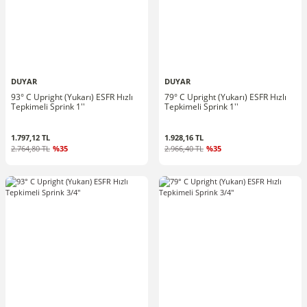
DUYAR
DUYAR
93° C Upright (Yukarı) ESFR Hızlı
79° C Upright (Yukarı) ESFR Hızlı
Tepkimeli Sprink 1''
Tepkimeli Sprink 1''
1.797,12 TL
1.928,16 TL
2.764,80 TL
%35
2.966,40 TL
%35