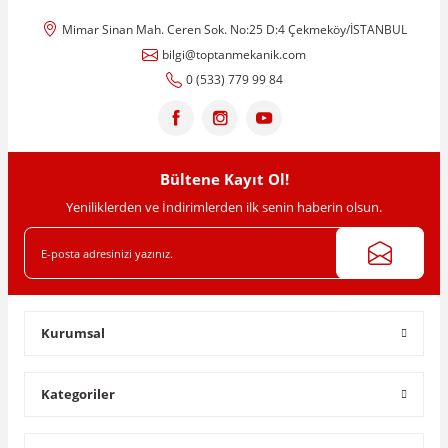
Mimar Sinan Mah. Ceren Sok. No:25 D:4 Çekmeköy/İSTANBUL
bilgi@toptanmekanik.com
0 (533) 779 99 84
Bültene Kayıt Ol!
Yeniliklerden ve İndirimlerden ilk senin haberin olsun.
Kurumsal
Kategoriler