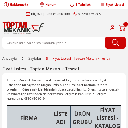
Hakkımızda
Konum
E-Tahsilat
Fiyat Listesi
bilgi@toptanmekanik.com
0 (533) 779 99 84
Anasayfa
Sayfalar
Fiyat Listesi - Toptan Mekanik Tesisat
Fiyat Listesi - Toptan Mekanik Tesisat
Toptan Mekanik Tesisat olarak bayisi olduğumuz markalara ait fiyat
listelerine bu sayfadan ulaşabilirsiniz. Toplu ve adet bazında iskonto
oronlarını öğrenmek için bizimle irtibata geçebilirsiniz. Dilersiniz canlı destek
ve WhatsApp üzerinden de her zaman iletişim kurabilirisniz. İletişim
numaramız 0530 650 99 84
FİYAT
LİSTE
ÜRÜN
FİRMA
LİSTESİ -
ADI
GRUBU
KATALOG