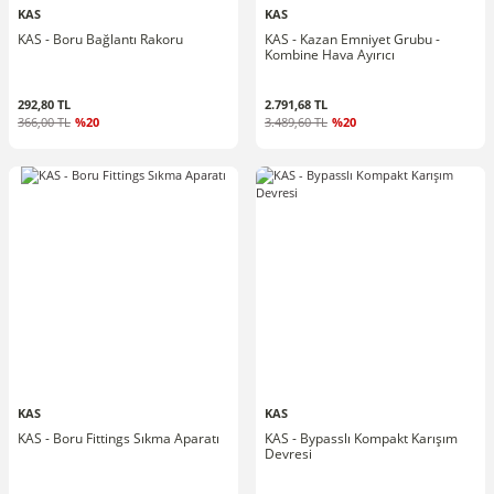
KAS
KAS
KAS - Boru Bağlantı Rakoru
KAS - Kazan Emniyet Grubu -
Kombine Hava Ayırıcı
292,80 TL
2.791,68 TL
366,00 TL
%20
3.489,60 TL
%20
KAS
KAS
KAS - Boru Fittings Sıkma Aparatı
KAS - Bypasslı Kompakt Karışım
Devresi