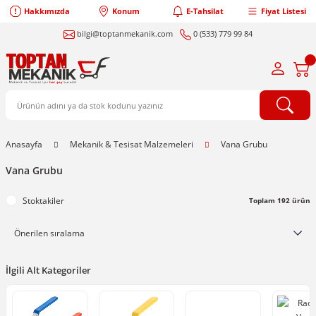
Hakkımızda
Konum
E-Tahsilat
Fiyat Listesi
bilgi@toptanmekanik.com
0 (533) 779 99 84
Anasayfa
Mekanik & Tesisat Malzemeleri
Vana Grubu
Vana Grubu
Stoktakiler
Toplam 192 ürün
İlgili Alt Kategoriler