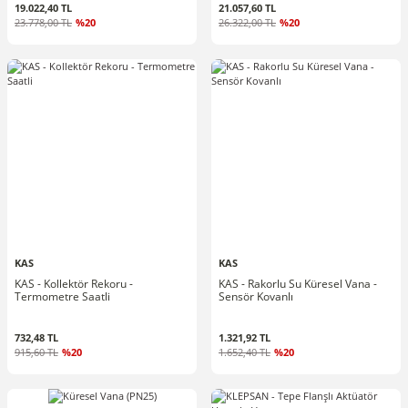
19.022,40 TL
21.057,60 TL
23.778,00 TL
%20
26.322,00 TL
%20
KAS
KAS
KAS - Kollektör Rekoru -
KAS - Rakorlu Su Küresel Vana -
Termometre Saatli
Sensör Kovanlı
732,48 TL
1.321,92 TL
915,60 TL
%20
1.652,40 TL
%20