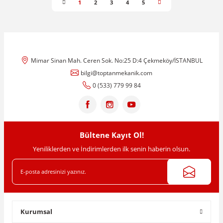
1
2
3
4
5
Mimar Sinan Mah. Ceren Sok. No:25 D:4 Çekmeköy/İSTANBUL
bilgi@toptanmekanik.com
0 (533) 779 99 84
Bültene Kayıt Ol!
Yeniliklerden ve İndirimlerden ilk senin haberin olsun.
Kurumsal