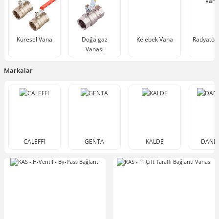
Küresel Vana
Doğalgaz
Kelebek Vana
Radyatör 
Vanası
Markalar
CALEFFI
GENTA
KALDE
DANF