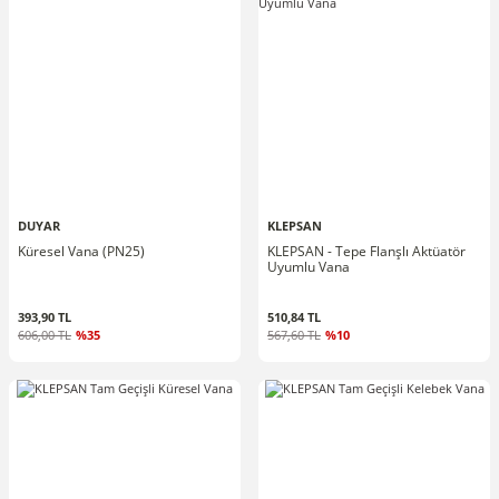
DUYAR
KLEPSAN
Küresel Vana (PN25)
KLEPSAN - Tepe Flanşlı Aktüatör
Uyumlu Vana
393,90 TL
510,84 TL
606,00 TL
%35
567,60 TL
%10