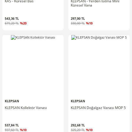
KAS - Küresel Bas
KLEPSAN - Yerden Isıtma Mini
Küresel Vana
543,36 TL
297,00 TL
679,20 TL
%20
330,00 TL
%10
KLEPSAN
KLEPSAN
KLEPSAN Kollektör Vanası
KLEPSAN Doğalgaz Vanası MOP 5
537,84 TL
292,68 TL
597,60 TL
%10
325,20 TL
%10