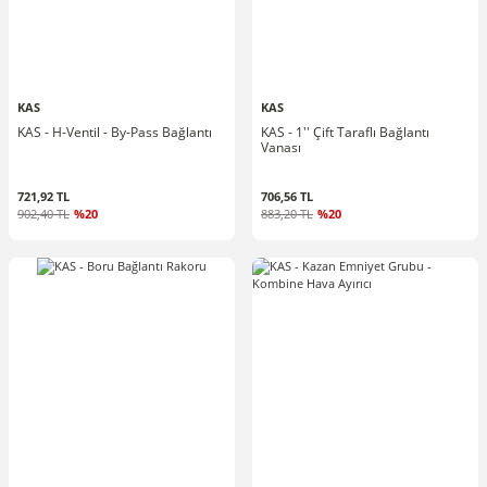
KAS
KAS
KAS - H-Ventil - By-Pass Bağlantı
KAS - 1'' Çift Taraflı Bağlantı
Vanası
721,92 TL
706,56 TL
902,40 TL
%20
883,20 TL
%20