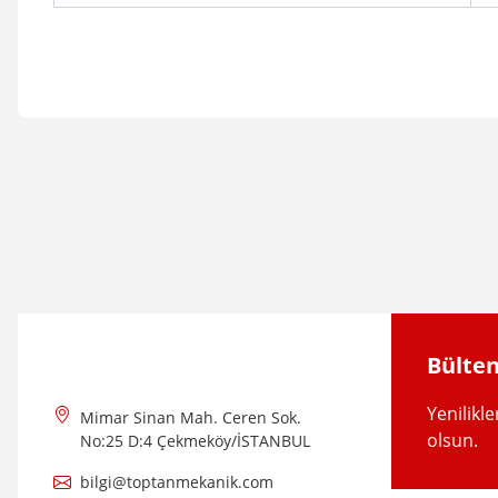
Bu ürünün fiyat bilgisi, resim, ürün açıklamalarında ve diğer konular
Görüş ve önerileriniz için teşekkür ederiz.
Ürün resmi kalitesiz, bozuk veya görüntülenemiyor.
Ürün açıklamasında eksik bilgiler bulunuyor.
Ürün bilgilerinde hatalar bulunuyor.
Ürün fiyatı diğer sitelerden daha pahalı.
Bülten
Bu ürüne benzer farklı alternatifler olmalı.
Yenilikl
Mimar Sinan Mah. Ceren Sok.
olsun.
No:25 D:4 Çekmeköy/İSTANBUL
bilgi@toptanmekanik.com