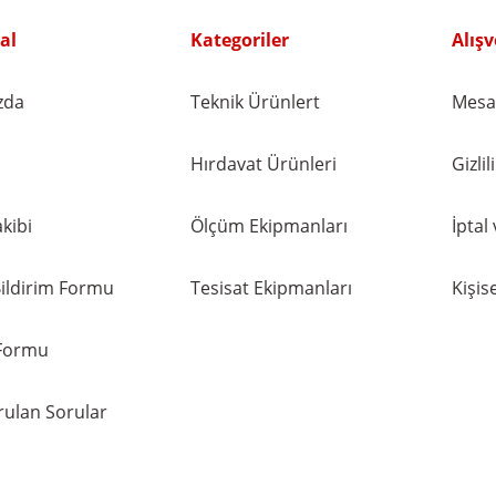
Gönder
al
Kategoriler
Alışv
zda
Teknik Ürünlert
Mesaf
Hırdavat Ürünleri
Gizli
kibi
Ölçüm Ekipmanları
İptal
ildirim Formu
Tesisat Ekipmanları
Kişise
 Formu
rulan Sorular