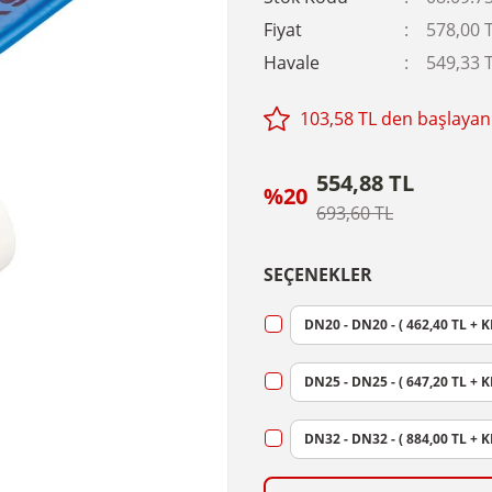
Fiyat
578,00 
Havale
549,33 T
103,58 TL den başlayan 
554,88 TL
%20
693,60 TL
SEÇENEKLER
DN20 - DN20 - ( 462,40 TL + K
DN25 - DN25 - ( 647,20 TL + K
DN32 - DN32 - ( 884,00 TL + K