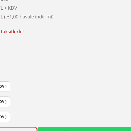
TL + KDV
L (%1,00 havale indirimi)
taksitlerle!
DV )
DV )
DV )