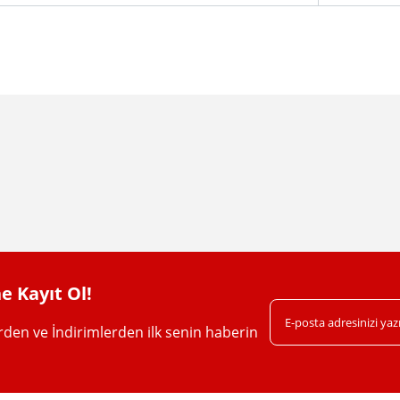
da yetersiz gördüğünüz noktaları öneri formunu kullanarak tarafımıza iletebil
Bu ürüne ilk yorumu siz yapın!
Yorum Yaz
e Kayıt Ol!
erden ve İndirimlerden ilk senin haberin