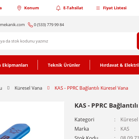
a
Konum
E-Tahsilat
Fiyat Listesi
nmekanik.com
0 (533) 779 99 84
 Ekipmanları
Teknik Ürünler
Hırdavat & Elektri
u
Küresel Vana
KAS - PPRC Bağlantılı Küresel Vana
KAS - PPRC Bağlantıl
Kategori
Küresel
Marka
KAS
Stok Kodu
08.09.7