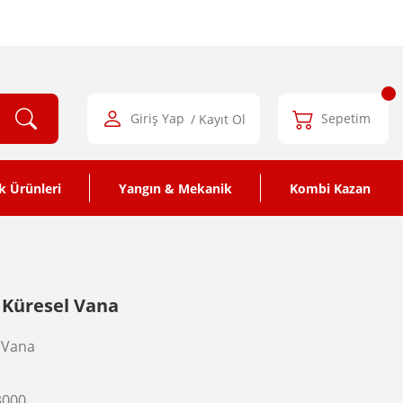
Giriş Yap
/ Kayıt Ol
Sepetim
k Ürünleri
Yangın & Mekanik
Kombi Kazan
ı Küresel Vana
 Vana
3000