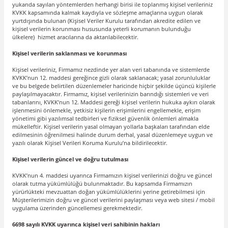
yukarıda sayılan yöntemlerden herhangi birisi ile toplanmış kişisel verileriniz
KVKK kapsamında kalmak kaydıyla ve sözleşme amaçlarına uygun olarak
yurtdışında bulunan (Kişisel Veriler Kurulu tarafından akredite edilen ve
kişisel verilerin korunması hususunda yeterli korumanın bulunduğu
ülkelere) hizmet aracılarına da aktarılabilecektir.
Kişisel verilerin saklanması ve korunması
Kişisel verileriniz, Firmamız nezdinde yer alan veri tabanında ve sistemlerde
KVKK’nun 12. maddesi gereğince gizli olarak saklanacak; yasal zorunluluklar
ve bu belgede belirtilen düzenlemeler haricinde hiçbir şekilde üçüncü kişilerle
paylaşılmayacaktır. Firmamız, kişisel verilerinizin barındığı sistemleri ve veri
tabanlarını, KVKK’nun 12. Maddesi gereği kişisel verilerin hukuka aykırı olarak
işlenmesini önlemekle, yetkisiz kişilerin erişimlerini engellemekle, erişim
yönetimi gibi yazılımsal tedbirleri ve fiziksel güvenlik önlemleri almakla
mükelleftir. Kişisel verilerin yasal olmayan yollarla başkaları tarafından elde
edilmesinin öğrenilmesi halinde durum derhal, yasal düzenlemeye uygun ve
yazılı olarak Kişisel Verileri Koruma Kurulu’na bildirilecektir.
Kişisel verilerin güncel ve doğru tutulması
KVKK’nun 4. maddesi uyarınca Firmamızın kişisel verilerinizi doğru ve güncel
olarak tutma yükümlülüğü bulunmaktadır. Bu kapsamda Firmamızın
yürürlükteki mevzuattan doğan yükümlülüklerini yerine getirebilmesi için
Müşterilerimizin doğru ve güncel verilerini paylaşması veya web sitesi / mobil
uygulama üzerinden güncellemesi gerekmektedir.
6698 sayılı KVKK uyarınca kişisel veri sahibinin hakları