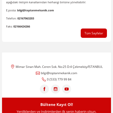
aşağıdaki iletişim kanallarından herhangi birisine yöneltebilir:
E.posta:
bilgi@toptanmekanik.com
Telefon:
02167063203
Faks:
02166424266
Tüm Sayfalar
Mimar Sinan Mah. Ceren Sok. No:25 D:4 Çekmeköy/İSTANBUL
bilgi@toptanmekanik.com
0 (533) 779 99 84
Bültene Kayıt Ol!
Yeniliklerden ve İndirimlerden ilk senin haberin olsun.