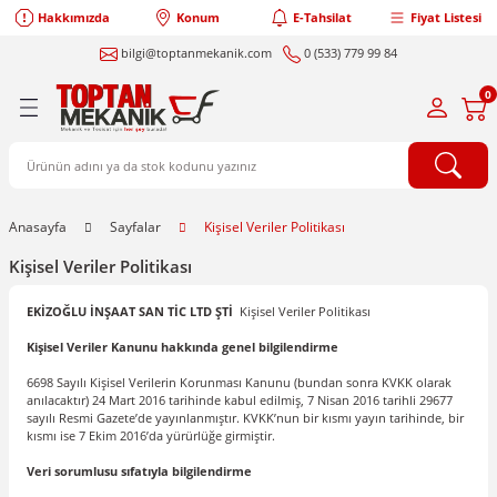
Hakkımızda
Konum
E-Tahsilat
Fiyat Listesi
Geri Dön
Geri Dön
Geri Dön
Geri Dön
Geri Dön
Geri Dön
bilgi@toptanmekanik.com
0 (533) 779 99 84
esisat Malzemeleri
üm Ekipmanları
ler
lektrik Ürünleri
kanik
n
Vana Grubu
Boru Ekleme Parçaları
Isı Sayacı (Kalorimetre)
Uzaktan Okumalı Su Sayacı
El Aletleri
Sprinkler
Hidroforlar
0
imetre)
ü
Küresel Vana
TE
Ultrasonik Kalorimetre (Isı Sayacı)
Toplayıcı Ünite
Anahtarlar
Upright (Yukarı) ESFR Sprinkler
Jet Tipi Paket Hidrofor
(Patent) Malzemeler
uar
Doğalgaz Vanası
DİŞLİ ( Siyah-Galveniz )
Mekanik Isı Sayacı (Kalorimetre)
Cırcır Kolları
Gizli Tip Sprinkler
Anasayfa
Sayfalar
Kişisel Veriler Politikası
çaları
ası
Kelebek Vana
Çekvalf
Isı Pay Ölçer
Pendent (Sarkık) ELO Sprinkler
Kişisel Veriler Politikası
t Malzemeleri
ı (Flanşlı)
ırıcı
Flanşlı Vana
Dirsek
Pendent (Sarkık) ESFR Sprinkler
EKİZOĞLU İNŞAAT SAN TİC LTD ŞTİ
Kişisel Veriler Politikası
Kişisel Veriler Kanunu hakkında genel bilgilendirme
tı Parçaları
 Su Sayacı
Radyatör Vanası
Klape
Pendent (Sarkık) Extended Coverage (ECL
6698 Sayılı Kişisel Verilerin Korunması Kanunu (bundan sonra KVKK olarak
anılacaktır) 24 Mart 2016 tarihinde kabul edilmiş, 7 Nisan 2016 tarihli 29677
urma
Termostatik Vana
Kör Tapa
Pendent (Sarkık) Kuru Tip Sprinkler
sayılı Resmi Gazete’de yayınlanmıştır. KVKK’nun bir kısmı yayın tarihinde, bir
kısmı ise 7 Ekim 2016’da yürürlüğe girmiştir.
stemleri
Pirinç & Şiber Vana
Lüle
Pendent (Sarkık) Sprinkler
Veri sorumlusu sıfatıyla bilgilendirme