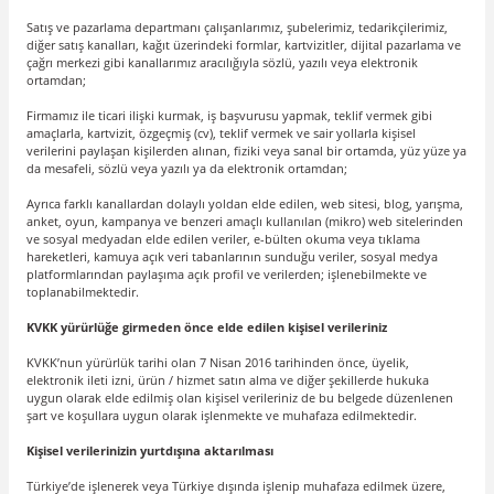
Satış ve pazarlama departmanı çalışanlarımız, şubelerimiz, tedarikçilerimiz,
diğer satış kanalları, kağıt üzerindeki formlar, kartvizitler, dijital pazarlama ve
çağrı merkezi gibi kanallarımız aracılığıyla sözlü, yazılı veya elektronik
ortamdan;
Firmamız ile ticari ilişki kurmak, iş başvurusu yapmak, teklif vermek gibi
amaçlarla, kartvizit, özgeçmiş (cv), teklif vermek ve sair yollarla kişisel
verilerini paylaşan kişilerden alınan, fiziki veya sanal bir ortamda, yüz yüze ya
da mesafeli, sözlü veya yazılı ya da elektronik ortamdan;
Ayrıca farklı kanallardan dolaylı yoldan elde edilen, web sitesi, blog, yarışma,
anket, oyun, kampanya ve benzeri amaçlı kullanılan (mikro) web sitelerinden
ve sosyal medyadan elde edilen veriler, e-bülten okuma veya tıklama
hareketleri, kamuya açık veri tabanlarının sunduğu veriler, sosyal medya
platformlarından paylaşıma açık profil ve verilerden; işlenebilmekte ve
toplanabilmektedir.
KVKK yürürlüğe girmeden önce elde edilen kişisel verileriniz
KVKK’nun yürürlük tarihi olan 7 Nisan 2016 tarihinden önce, üyelik,
elektronik ileti izni, ürün / hizmet satın alma ve diğer şekillerde hukuka
uygun olarak elde edilmiş olan kişisel verileriniz de bu belgede düzenlenen
şart ve koşullara uygun olarak işlenmekte ve muhafaza edilmektedir.
Kişisel verilerinizin yurtdışına aktarılması
Türkiye’de işlenerek veya Türkiye dışında işlenip muhafaza edilmek üzere,