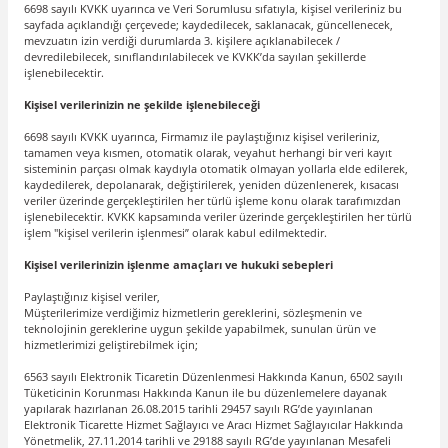
6698 sayılı KVKK uyarınca ve Veri Sorumlusu sıfatıyla, kişisel verileriniz bu
Balans Vanası
Manşon
Sidewall (Duvar) ESFR Sprinkler
sayfada açıklandığı çerçevede; kaydedilecek, saklanacak, güncellenecek,
mevzuatın izin verdiği durumlarda 3. kişilere açıklanabilecek /
devredilebilecek, sınıflandırılabilecek ve KVKK’da sayılan şekillerde
Buhar Vanası
Nipel
Sidewall (Duvar) Extended Coverage (ECL
işlenebilecektir.
Kişisel verilerinizin ne şekilde işlenebileceği
Sürgülü Vana
Pislik Tutucu
Sidewall (Duvar) Kuru Tip Sprinkler
6698 sayılı KVKK uyarınca, Firmamız ile paylaştığınız kişisel verileriniz,
tamamen veya kısmen, otomatik olarak, veyahut herhangi bir veri kayıt
sisteminin parçası olmak kaydıyla otomatik olmayan yollarla elde edilerek,
Vanalı Kollektör Grubu
Redüksiyon
Sidewall (Duvar) Sprinkler
kaydedilerek, depolanarak, değiştirilerek, yeniden düzenlenerek, kısacası
veriler üzerinde gerçekleştirilen her türlü işleme konu olarak tarafımızdan
işlenebilecektir. KVKK kapsamında veriler üzerinde gerçekleştirilen her türlü
Rekor
Upright (Yukarı Tip) Sprinkler
işlem "kişisel verilerin işlenmesi” olarak kabul edilmektedir.
Kişisel verilerinizin işlenme amaçları ve hukuki sebepleri
Uzatma
Upright (Yukarı) ELO Sprinkler
Paylaştığınız kişisel veriler,
Müşterilerimize verdiğimiz hizmetlerin gereklerini, sözleşmenin ve
Upright (Yukarı) Kuru Tip Sprinkler
teknolojinin gereklerine uygun şekilde yapabilmek, sunulan ürün ve
hizmetlerimizi geliştirebilmek için;
6563 sayılı Elektronik Ticaretin Düzenlenmesi Hakkında Kanun, 6502 sayılı
Tüketicinin Korunması Hakkında Kanun ile bu düzenlemelere dayanak
yapılarak hazırlanan 26.08.2015 tarihli 29457 sayılı RG’de yayınlanan
Elektronik Ticarette Hizmet Sağlayıcı ve Aracı Hizmet Sağlayıcılar Hakkında
Yönetmelik, 27.11.2014 tarihli ve 29188 sayılı RG’de yayınlanan Mesafeli