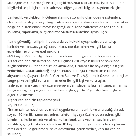
Sözleşmeler Yönetmeliği ve diğer ilgili mevzuat kapsamında işlem sahibinin
bilgilerini tespit için kimlik, adres ve diğer gerekli bilgileri kaydetmek için;
Bankacılık ve Elektronik Ödeme alanında zorunlu olan ödeme sistemleri,
elektronik sözleşme veya kağıt ortamında işleme dayanak olacak tüm kayıt ve
belgeleri düzenlemek; mevzuat gereği ve diğer otoritelerce öngörülen bilgi
saklama, raporlama, bilgilendirme yükümlülüklerine uymak için;
Kamu güvenliğine ilişkin hususlarda ve hukuki uyuşmazlıklarda, talep
halinde ve mevzuat gereği savcılıklara, mahkemelere ve ilgili kamu
görevlilerine bilgi verebilmek için;
6698 sayılı KVKK ve ilgili ikincil düzenlemelere uygun olarak işlenecektir.
Kişisel verilerinizin aktarılabileceği üçüncü kişi veya kuruluşlar hakkında
bilgilendirme Yukarıda belirtilen amaçlarla, Firmamız ile paylaştığınız kişisel
verilerinizin aktarılabileceği kişi / kuruluşlar; başta Firmamızın e-ticaret
altyapısını sağlayan IdeaSoft Yazılım San. ve Tic. A.Ş. olmak üzere, tedarikçiler,
kargo şirketleri gibi sunulan hizmetler ile ilgili kişi ve kuruluşlar,
faaliyetlerimizi yürütmek üzere ve/veya Veri İşleyen sıfatı ile hizmet alınan, iş
birliği yaptığımız program ortağı kuruluşları, yurtiçi / yurtdışı kuruluşlar ve
diğer 3. kişilerdir.
Kişisel verilerinizin toplanma şekli
Kişisel verileriniz,
Firmamız internet sitesi ve mobil uygulamalarındaki formlar aracılığıyla ad,
soyad, TC kimlik numarası, adres, telefon, iş veya özel e-posta adresi gibi
bilgiler ile; kullanıcı adı ve şifresi kullanılarak giriş yapılan sayfalardaki
tercihleri, gerçekleştirilen işlemlerin IP kayıtları, tarayıcı tarafından toplanan
çerez verileri ile gezinme süre ve detaylarını içeren veriler, konum verileri
şeklinde;