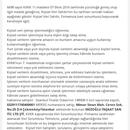
6698 sayılı KVKK 11.maddesi 07 Ekim 2016 tarihinde yürürlüğe girmiş olup
ilgili madde gereğince, Kişisel Veri Sahibi’nin bu tarihten sonraki hakları
aşağıdaki gibidir: Kişisel Veri Sahibi, Firmamıza (veri sorumlusu) başvurarak
kendisiyle ilgili;
Kişisel veri işlenip işlenmediğini öğrenme,
Kişisel verileri işlenmişse buna ilişkin bilgi talep etme,
Kişisel verilerin işlenme amacını ve bunların amacına uygun kullanılıp
kullanılmadığını öğrenme,
Yurt içinde veya yurt dışında kişisel verilerin aktarıldığı üçüncü kişileri bilme,
Kişisel verilerin eksik veya yanlış işlenmiş olması hâlinde bunların
düzeltilmesini isteme,
KVKK’nun 7. maddesinde öngörülen şartlar çerçevesinde kişisel verilerin
silinmesini veya yok edilmesini isteme,
Kişisel verilerin düzeltilmesi, silinmesi, yok edilmesi halinde bu işlemlerin,
kişisel verilerin aktarıldığı üçüncü kişilere de bildirilmesini isteme,
İşlenen verilerin münhasıran otomatik sistemler vasıtasıyla analiz edilmesi
suretiyle kişinin kendisi aleyhine bir sonucun ortaya çıkmasına itiraz etme,
Kişisel verilerin kanuna aykırı olarak işlenmesi sebebiyle zarara uğraması
hâlinde zararın giderilmesini talep etme,
haklarına sahiptir. İstanbul Ticaret Odası’nın 148908-5 sicil sayısında kayıtlı,
0329111740400001
MERSİS numarasına sahip,
Mimar Sinan Mah. Ceren Sok.
No:25 D:4 Çekmeköy/İstanbul
adresinde bulunan
EKİZOĞLU İNŞAAT SAN
TİC LTD ŞTİ
, KVKK kapsamında Veri Sorumlusu’dur. Firmamız tarafından
atanacak Veri Sorumlusu Temsilcisi, yasal altyapı sağlandığında Veri
Sorumluları Sicilinde ve bu belgenin bulunduğu internet adresinde ilan
edilecektir. Kişisel Veri Sahipleri, sorularını, görüşlerini veya taleplerini