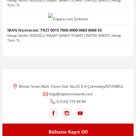
Hesap Sahibi: EKİZOĞLU İNŞAAT SANAYİ TİCARET LİMİTED ŞİRKETİ, Hesap
Türü: TL
IBAN Numarası: TR21 0015 7000 0000 0083 6068 53
Hesap Sahibi: EKİZOĞLU İNŞAAT SANAYİ TİCARET LİMİTED ŞİRKETİ, Hesap
Türü: TL
Mimar Sinan Mah. Ceren Sok. No:25 D:4 Çekmeköy/İSTANBUL
bilgi@toptanmekanik.com
0 (533) 779 99 84
Bültene Kayıt Ol!