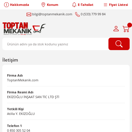
Hakkımızda
Konum
E-Tahsilat
Fiyat Listesi
bilgi@toptanmekanik.com
0 (533) 779 99 84
İletişim
Firma Adı
ToptanMekanik.com
Firma Resmi Adı
EKİZOĞLU İNŞAAT SAN TİC LTD ŞTİ
Yetkili Kişi
Atilla Y. EKİZOĞLU
Telefon 1
0 850 305 52 04