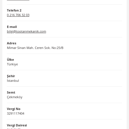
Telefon 2
0 216 706 32 03
E-mail
bilgi@toptanmekanik.com
Adres
Mimar Sinan Mah. Ceren Sok. No:25/B
Ülke
Türkiye
Şehir
İstanbul
Semt
Çekmeköy
Vergi No
3291117404
Vergi Dairesi