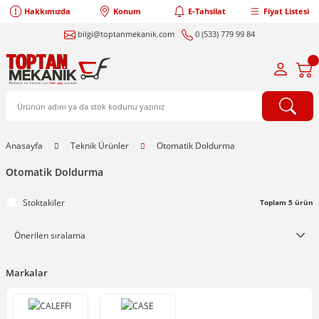
Hakkımızda
Konum
E-Tahsilat
Fiyat Listesi
bilgi@toptanmekanik.com
0 (533) 779 99 84
Anasayfa
Teknik Ürünler
Otomatik Doldurma
Otomatik Doldurma
Stoktakiler
Toplam 5 ürün
Markalar