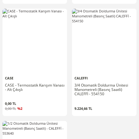
CASE
CALEFFI
CASE - Termostatik Karışım Vanası
3/4 Otomatik Doldurma Ünitesi
- Alt Çıkışlı
Manometreli (Basınç Saatli)
CALEFFİ - 554150
0,00 TL
0,00 TL
%2
9.224,66 TL