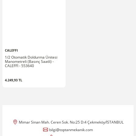
CALEFFI
1/2 Otomatik Doldurma Ünitesi
Manometreli (Basınç Saatli) -
CALEFFİ - 553640
4.249,93 TL
Mimar Sinan Mah. Ceren Sok. No:25 D:4 Çekmeköy/İSTANBUL
bilgi@toptanmekanik.com