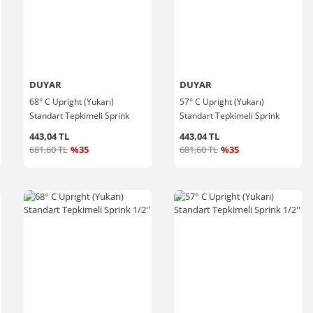
DUYAR
DUYAR
68° C Upright (Yukarı)
57° C Upright (Yukarı)
Standart Tepkimeli Sprink
Standart Tepkimeli Sprink
3/4''
3/4''
443,04 TL
443,04 TL
681,60 TL
%35
681,60 TL
%35