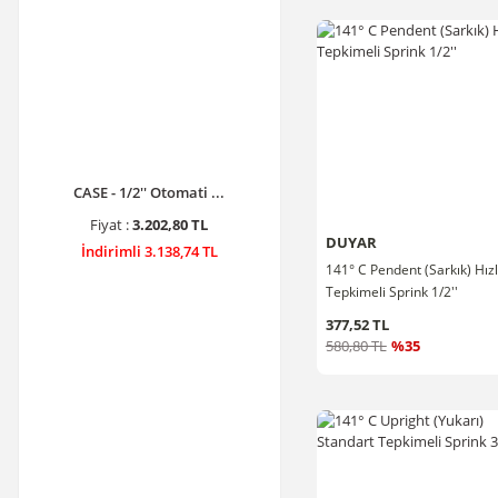
CASE - 1/2'' Otomati ...
Fiyat :
3.202,80 TL
DUYAR
İndirimli 3.138,74 TL
141° C Pendent (Sarkık) Hızl
Tepkimeli Sprink 1/2''
377,52 TL
580,80 TL
%35