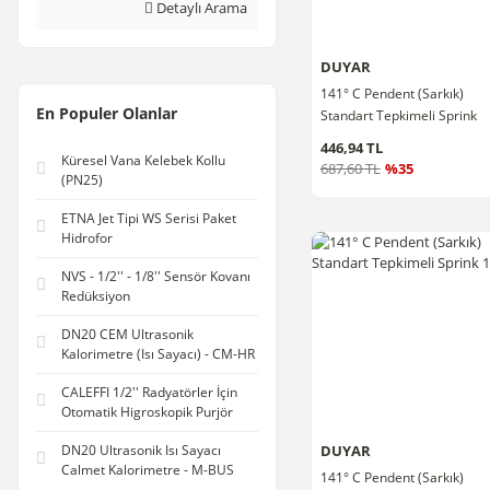
Detaylı Arama
GPM (1)
DN200 Akış Değeri: 1250
GPM (1)
DUYAR
DN200 Akış Değeri: 3000
141° C Pendent (Sarkık)
GPM (1)
En Populer Olanlar
Standart Tepkimeli Sprink
DN50 Akış Değeri: 50
3/4''
446,94 TL
GPM (1)
Küresel Vana Kelebek Kollu
687,60 TL
%35
(PN25)
DN65 Akış Değer: 100
GPM (1)
ETNA Jet Tipi WS Serisi Paket
Gövde (1)
Hidrofor
Gövde+Kapak(Set) (1)
NVS - 1/2'' - 1/8'' Sensör Kovanı
Redüksiyon
Kapak (1)
T-1720 Yer Üstü Yangın
DN20 CEM Ultrasonik
Hidrantı (1)
Kalorimetre (Isı Sayacı) - CM-HR
T-1755 (1180 mm) (1)
CALEFFI 1/2'' Radyatörler İçin
T-1760 Dirsek GG-25 Pik
Otomatik Higroskopik Purjör
Döküm (1)
DUYAR
DN20 Ultrasonik Isı Sayacı
T-1765 (1750 mm) (1)
Calmet Kalorimetre - M-BUS
141° C Pendent (Sarkık)
T-1775 (2040 mm) (1)