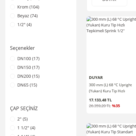
Krom (104)
Beyaz (74)
1/2" (4)
3/4" (3)
Kapak (2)
Seçenekler
1/2" Beyaz (1)
DN100 (17)
1/2" Krom (1)
DN150 (17)
3/4" Beyaz (1)
DN200 (15)
3/4" Krom (1)
DUYAR
DN65 (15)
300 mm (L) 68 °C Upright
(Yukarı) Kuru Tip Hızlı
DN80 (15)
Tepkimeli Sprink 1/2''
17.133,48 TL
DN50 (13)
26.359,20 TL
%35
ÇAP SEÇİNİZ
DN250 (6)
2" (5)
DN125 (5)
1 1/2" (4)
DN300 (5)