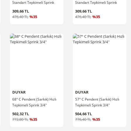
Standart Tepkimeli Sprink
Standart Tepkimeli Sprink
1/2''
1/2''
309,66 TL
309,66 TL
476,40 TL
%35
476,40 TL
%35
DUYAR
DUYAR
68° C Pendent (Sarkık) Hızlı
57° C Pendent (Sarkık) Hızlı
Tepkimeli Sprink 3/4''
Tepkimeli Sprink 3/4''
502,32 TL
504,66 TL
772,80 TL
%35
776,40 TL
%35