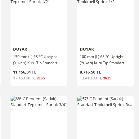
DUYAR
DUYAR
150 mm (L) 68 °C Upright
100 mm (L) 68 °C Upright
(Yukarı) Kuru Tip Standart
(Yukarı) Kuru Tip Standart
Tepkimeli Sprink 1/2''
Tepkimeli Sprink 1/2''
11.156,34 TL
8.716,50 TL
17.163,60 TL
%35
13.410,00 TL
%35