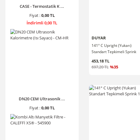
CASE - Termostatik K ...
Fiyat :
0,00 TL
İndirimli 0,00 TL
DUYAR
141° C Upright (Yukarı)
Standart Tepkimeli Sprink
3/4''
453,18 TL
697,20 TL
%35
DN20 CEM Ultrasonik ...
Fiyat :
0,00 TL