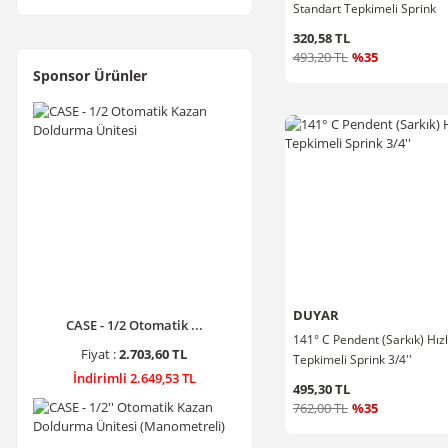
Standart Tepkimeli Sprink
T-1785 (2470 mm) (1)
1/2''
320,58 TL
493,20 TL
%35
Sponsor Ürünler
DUYAR
CASE - 1/2 Otomatik ...
141° C Pendent (Sarkık) Hızl
Fiyat :
2.703,60 TL
Tepkimeli Sprink 3/4''
İndirimli 2.649,53 TL
495,30 TL
762,00 TL
%35