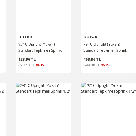
DUYAR
DUYAR
93° C Upright (Yukarı)
79° C Upright (Yukarı)
Standart Tepkimeli Sprink
Standart Tepkimeli Sprink
3/4''
3/4''
453,96 TL
453,96 TL
698,40 TL
%35
698,40 TL
%35