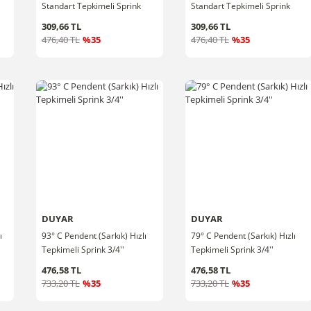
Standart Tepkimeli Sprink
Standart Tepkimeli Sprink
1/2''
1/2''
309,66 TL
309,66 TL
476,40 TL
%35
476,40 TL
%35
DUYAR
DUYAR
ı
93° C Pendent (Sarkık) Hızlı
79° C Pendent (Sarkık) Hızlı
Tepkimeli Sprink 3/4''
Tepkimeli Sprink 3/4''
476,58 TL
476,58 TL
733,20 TL
%35
733,20 TL
%35