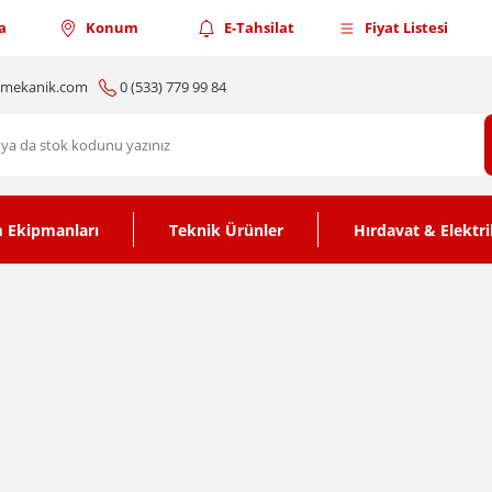
a
Konum
E-Tahsilat
Fiyat Listesi
nmekanik.com
0 (533) 779 99 84
 Ekipmanları
Teknik Ürünler
Hırdavat & Elektri