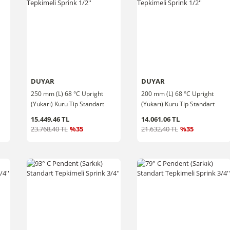
DUYAR
DUYAR
250 mm (L) 68 °C Upright
200 mm (L) 68 °C Upright
(Yukarı) Kuru Tip Standart
(Yukarı) Kuru Tip Standart
Tepkimeli Sprink 1/2''
Tepkimeli Sprink 1/2''
15.449,46 TL
14.061,06 TL
23.768,40 TL
%35
21.632,40 TL
%35