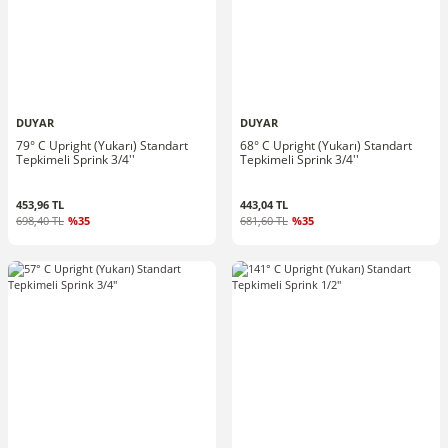
DUYAR
DUYAR
79° C Upright (Yukarı) Standart
68° C Upright (Yukarı) Standart
Tepkimeli Sprink 3/4''
Tepkimeli Sprink 3/4''
453,96 TL
443,04 TL
698,40 TL
%35
681,60 TL
%35