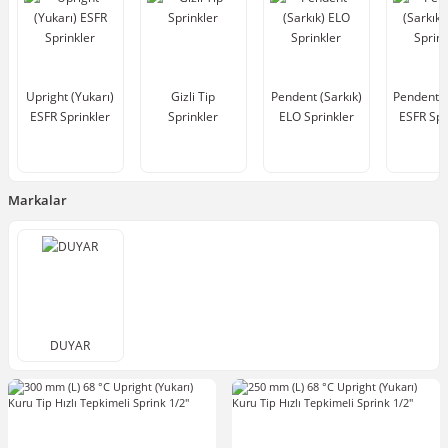
Upright (Yukarı)
Gizli Tip
Pendent (Sarkık)
Pendent (
ESFR Sprinkler
Sprinkler
ELO Sprinkler
ESFR Spr
Markalar
DUYAR