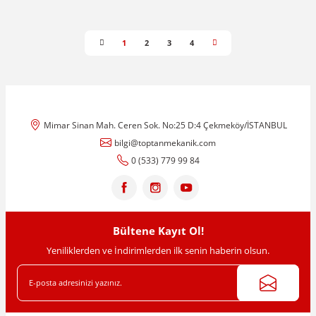
1
2
3
4
Mimar Sinan Mah. Ceren Sok. No:25 D:4 Çekmeköy/İSTANBUL
bilgi@toptanmekanik.com
0 (533) 779 99 84
Bültene Kayıt Ol!
Yeniliklerden ve İndirimlerden ilk senin haberin olsun.