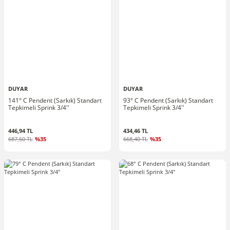
DUYAR
DUYAR
141° C Pendent (Sarkık) Standart
93° C Pendent (Sarkık) Standart
Tepkimeli Sprink 3/4''
Tepkimeli Sprink 3/4''
446,94 TL
434,46 TL
687,60 TL
%35
668,40 TL
%35