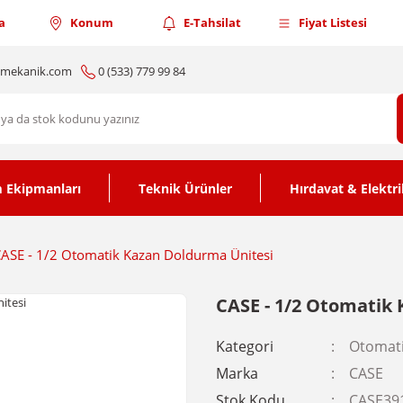
a
Konum
E-Tahsilat
Fiyat Listesi
nmekanik.com
0 (533) 779 99 84
 Ekipmanları
Teknik Ürünler
Hırdavat & Elektri
ASE - 1/2 Otomatik Kazan Doldurma Ünitesi
CASE - 1/2 Otomatik
Kategori
Otomat
Marka
CASE
Stok Kodu
CASE39