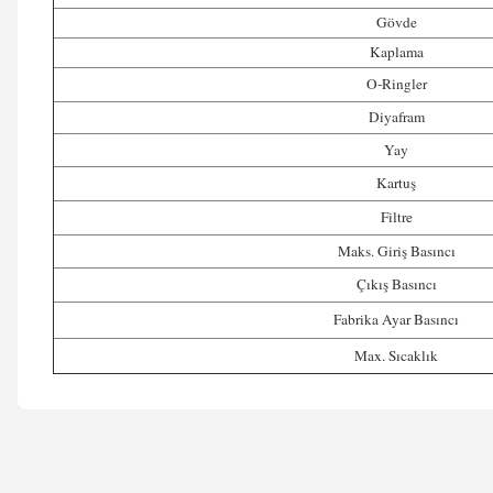
Gövde
Kaplama
O-Ringler
Diyafram
Yay
Kartuş
Filtre
Maks. Giriş Basıncı
Çıkış Basıncı
Fabrika Ayar Basıncı
Max. Sıcaklık
Bu ürünün fiyat bilgisi, resim, ürün açıklamalarında ve diğer konular
Görüş ve önerileriniz için teşekkür ederiz.