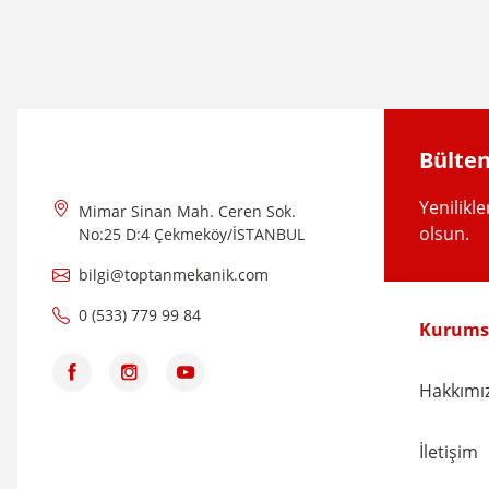
Ürün resmi kalitesiz, bozuk veya görüntülenemiyor.
Ürün açıklamasında eksik bilgiler bulunuyor.
Ürün bilgilerinde hatalar bulunuyor.
Ürün fiyatı diğer sitelerden daha pahalı.
Bülten
Bu ürüne benzer farklı alternatifler olmalı.
Yenilikl
Mimar Sinan Mah. Ceren Sok.
olsun.
No:25 D:4 Çekmeköy/İSTANBUL
bilgi@toptanmekanik.com
0 (533) 779 99 84
Kurums
Hakkımı
İletişim