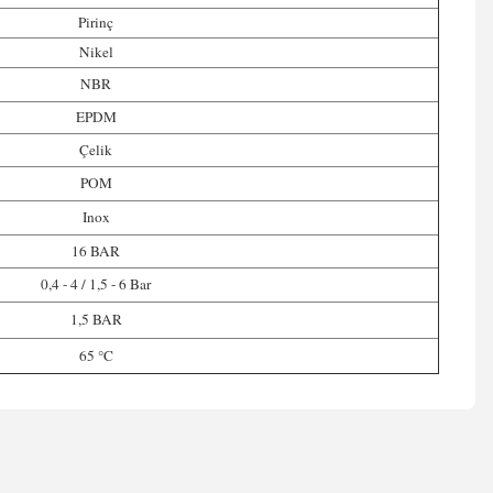
Pirinç
Nikel
NBR
EPDM
Çelik
POM
Inox
16 BAR
0,4 - 4 / 1,5 - 6 Bar
1,5 BAR
65 °C
irsiniz.