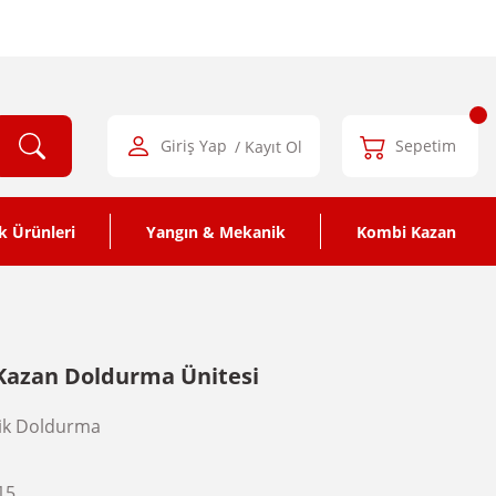
Giriş Yap
/ Kayıt Ol
Sepetim
k Ürünleri
Yangın & Mekanik
Kombi Kazan
 Kazan Doldurma Ünitesi
ik Doldurma
15