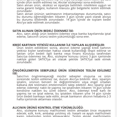
içinde ürün teslim edilmez ise, Alıcılar sözleşmeyi sona erdirebilir.
Satın alınan ürün, eksiksiz ve siparişte belirtilen niteliklere uygun ve
varsa garanti belgesi, kullanım klavuzu gibi belgelerle teslim edilmek
zorundadır.
Satın alınan ürünün satılmasının imkansızlaşması durumunda, satıcı
bu durumu öğrendiğinden itibaren 3 gün içinde yazılı olarak alıcıya
bu durumu bildirmek zorundadır. 14 gün içinde de toplam bedel
Alıcı’ya iade edilmek zorundadır.
SATIN ALINAN ÜRÜN BEDELİ ÖDENMEZ İSE:
Alıcı, satın aldığı ürün bedelini ödemez veya banka kayıtlarında iptal
ederse, Satıcının ürünü teslim yükümlülüğü sona erer.
KREDİ KARTININ YETKİSİZ KULLANIMI İLE YAPILAN ALIŞVERİŞLER:
Ürün teslim edildikten sonra, alıcının ödeme yaptığı kredi kartının
yetkisiz kişiler tarafından haksız olarak kullanıldığı tespit edilirse ve
satılan ürün bedeli ilgili banka veya finans kuruluşu tarafından
Satıcı'ya ödenmez ise, Alıcı, sözleşme konusu ürünü 3 gün içerisinde
nakliye gideri SATICI’ya ait olacak şekilde SATICI’ya iade etmek
zorundadır.
ÖNGÖRÜLEMEYEN SEBEPLERLE ÜRÜN SÜRESİNDE TESLİM EDİLEMEZ
İSE:
Satıcı’nın öngöremeyeceği mücbir sebepler oluşursa ve ürün
süresinde teslim edilemez ise, durum Alıcı’ya bildirilir. Alıcı, siparişin
iptalini, ürünün benzeri ile değiştirilmesini veya engel ortadan
kalkana dek teslimatın ertelenmesini talep edebilir. Alıcı siparişi iptal
ederse; ödemeyi nakit ile yapmış ise iptalinden itibaren 14 gün içinde
kendisine nakden bu ücret ödenir. Alıcı, ödemeyi kredi kartı ile
yapmış ise ve iptal ederse, bu iptalden itibaren yine 14 gün içinde
ürün bedeli bankaya iade edilir, ancak bankanın alıcının hesabına 2-3
hafta içerisinde aktarması olasıdır.
ALICININ ÜRÜNÜ KONTROL ETME YÜKÜMLÜLÜĞÜ:
Alıcı, sözleşme konusu mal/hizmeti teslim almadan önce muayene
edecek; ezik, kırık, ambalajı yırtılmış vb. hasarlı ve ayıplı mal/hizmeti
kargo şirketinden teslim almayacaktır. Teslim alınan mal/hizmetin