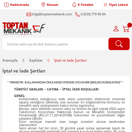
Hakkımızda
Konum
E-Tahsilat
Fiyat Listesi
bilgi@toptanmekanik.com
0 (533) 779 99 84
Anasayfa
Sayfalar
İptal ve İade Şartları
İptal ve İade Şartları
**ÖRNEKTİR. KULLANMADAN ÖNCE KENDİ SİTENİZE UYGUN BİR ŞEKİLDE DÜZENLEYİNİZ**
TÜKETİCİ HAKLARI – CAYMA – İPTAL İADE KOŞULLARI
GENEL:
Kullanmakta olduğunuz web sitesi üzerinden elektronik ortamda
sipariş verdiğiniz takdirde, size sunulan ön bilgilendirme formunu ve
mesafeli satış sözleşmesini kabul etmiş sayılırsınız.
Alıcılar, satın aldıkları ürünün satış ve teslimi ile ilgili olarak 6502 sayılı
Tüketicinin Korunması Hakkında Kanun ve Mesafeli Sözleşmeler
Yönetmeliği (RG:27.11.2014/29188) hükümleri ile yürürlükteki diğer
yasalara tabidir.
Ürün sevkiyat masrafı olan kargo ücretleri alıcılar tarafından
ödenecektir.
Satın alınan her bir ürün, 30 günlük yasal süreyi aşmamak kaydı ile
alıcının gösterdiği adresteki kişi ve/veya kuruluşa teslim edilir. Bu süre