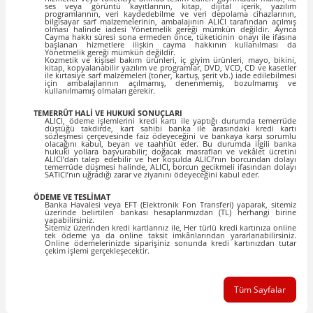
ses veya görüntü kayıtlarının, kitap, dijital içerik, yazılım
programlarının, veri kaydedebilme ve veri depolama cihazlarının,
bilgisayar sarf malzemelerinin, ambalajının ALICI tarafından açılmış
olması halinde iadesi Yönetmelik gereği mümkün değildir. Ayrıca
Cayma hakkı süresi sona ermeden önce, tüketicinin onayı ile ifasına
başlanan hizmetlere ilişkin cayma hakkının kullanılması da
Yönetmelik gereği mümkün değildir.
Kozmetik ve kişisel bakım ürünleri, iç giyim ürünleri, mayo, bikini,
kitap, kopyalanabilir yazılım ve programlar, DVD, VCD, CD ve kasetler
ile kırtasiye sarf malzemeleri (toner, kartuş, şerit vb.) iade edilebilmesi
için ambalajlarının açılmamış, denenmemiş, bozulmamış ve
kullanılmamış olmaları gerekir.
TEMERRÜT HALİ VE HUKUKİ SONUÇLARI
ALICI, ödeme işlemlerini kredi kartı ile yaptığı durumda temerrüde
düştüğü takdirde, kart sahibi banka ile arasındaki kredi kartı
sözleşmesi çerçevesinde faiz ödeyeceğini ve bankaya karşı sorumlu
olacağını kabul, beyan ve taahhüt eder. Bu durumda ilgili banka
hukuki yollara başvurabilir; doğacak masrafları ve vekâlet ücretini
ALICI’dan talep edebilir ve her koşulda ALICI’nın borcundan dolayı
temerrüde düşmesi halinde, ALICI, borcun gecikmeli ifasından dolayı
SATICI’nın uğradığı zarar ve ziyanını ödeyeceğini kabul eder.
ÖDEME VE TESLİMAT
Banka Havalesi veya EFT (Elektronik Fon Transferi) yaparak, sitemiz
üzerinde belirtilen bankası hesaplarımızdan (TL) herhangi birine
yapabilirsiniz.
Sitemiz üzerinden kredi kartlarınız ile, Her türlü kredi kartınıza online
tek ödeme ya da online taksit imkânlarından yararlanabilirsiniz.
Online ödemelerinizde siparişiniz sonunda kredi kartınızdan tutar
çekim işlemi gerçekleşecektir.
Tüm Sayfalar