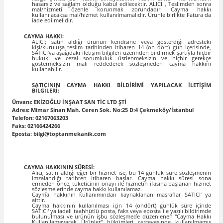
hasarsız ve sağlam olduğu kabul edilecektir. ALICI , Teslimden sonra
mal/hizmeti özenle korunmak zorundadır. Cayma hakkı
kullanılacaksa mal/hizmet kullanılmamalıdır. Ürünle birlikte Fatura da
iade edilmelidir.
CAYMA HAKKI:
ALICI; satın aldığı ürünün kendisine veya gösterdiği adresteki
kişi/kuruluşa teslim tarihinden itibaren 14 (on dört) gün içerisinde,
SATICI’ya aşağıdaki iletişim bilgileri üzerinden bildirmek şartıyla hiçbir
hukuki ve cezai sorumluluk üstlenmeksizin ve hiçbir gerekçe
göstermeksizin malı reddederek sözleşmeden cayma hakkını
kullanabilir.
SATICININ CAYMA HAKKI BİLDİRİMİ YAPILACAK İLETİŞİM
BİLGİLERİ:
Ünvanı: EKİZOĞLU İNŞAAT SAN TİC LTD ŞTİ
Adres: Mimar Sinan Mah. Ceren Sok. No:25 D:4 Çekmeköy/İstanbul
Telefon: 02167063203
Faks: 02166424266
Eposta: bilgi@toptanmekanik.com
CAYMA HAKKININ SÜRESİ:
Alıcı, satın aldığı eğer bir hizmet ise, bu 14 günlük süre sözleşmenin
imzalandığı tarihten itibaren başlar. Cayma hakkı süresi sona
ermeden önce, tüketicinin onayı ile hizmetin ifasına başlanan hizmet
sözleşmelerinde cayma hakkı kullanılamaz.
Cayma hakkının kullanımından kaynaklanan masraflar SATICI’ ya
aittir.
Cayma hakkının kullanılması için 14 (ondört) günlük süre içinde
SATICI' ya iadeli taahhütlü posta, faks veya eposta ile yazılı bildirimde
bulunulması ve ürünün işbu sözleşmede düzenlenen "Cayma Hakkı
Kullanılamayacak Ürünler" hükümleri çerçevesinde kullanılmamış