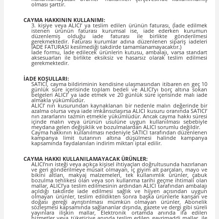
olması şarttır.
CAYMA HAKKININ KULLANIMI:
3. kişiye veya ALICI’ ya teslim edilen ürünün faturası, (İade edilmek
istenen ürünün faturası kurumsal ise, iade ederken kurumun
düzenlemiş olduğu iade faturası ile birlikte gönderilmesi
gerekmektedir. Faturası kurumlar adına düzenlenen sipariş iadeleri
İADE FATURASI kesilmediği takdirde tamamlanamayacaktır.)
İade formu, İade edilecek ürünlerin kutusu, ambalajı, varsa standart
aksesuarları ile birlikte eksiksiz ve hasarsız olarak teslim edilmesi
gerekmektedir.
İADE KOŞULLARI:
SATICI, cayma bildiriminin kendisine ulaşmasından itibaren en geç 10
günlük süre içerisinde toplam bedeli ve ALICI’yı borç altına sokan
belgeleri ALICI’ ya iade etmek ve 20 günlük süre içerisinde malı iade
almakla yükümlüdür.
ALICI’ nın kusurundan kaynaklanan bir nedenle malın değerinde bir
azalma olursa veya iade imkânsızlaşırsa ALICI kusuru oranında SATICI’
nın zararlarını tazmin etmekle yükümlüdür. Ancak cayma hakkı süresi
içinde malın veya ürünün usulüne uygun kullanılması sebebiyle
meydana gelen değişiklik ve bozulmalardan ALICI sorumlu değildir.
Cayma hakkının kullanılması nedeniyle SATICI tarafından düzenlenen
kampanya limit tutarının altına düşülmesi halinde kampanya
kapsamında faydalanılan indirim miktarı iptal edilir.
CAYMA HAKKI KULLANILAMAYACAK ÜRÜNLER:
ALICI’nın isteği veya açıkça kişisel ihtiyaçları doğrultusunda hazırlanan
ve geri gönderilmeye müsait olmayan, iç giyim alt parçaları, mayo ve
bikini altları, makyaj malzemeleri, tek kullanımlık ürünler, çabuk
bozulma tehlikesi olan veya son kullanma tarihi geçme ihtimali olan
mallar, ALICI’ya teslim edilmesinin ardından ALICI tarafından ambalajı
açıldığı takdirde iade edilmesi sağlık ve hijyen açısından uygun
olmayan ürünler, teslim edildikten sonra başka ürünlerle karışan ve
doğası gereği ayrıştırılması mümkün olmayan ürünler, Abonelik
sözleşmesi kapsamında sağlananlar dışında, gazete ve dergi gibi süreli
yayınlara ilişkin mallar, Elektronik ortamda anında ifa edilen
hizmetler veya tüketiciye anında teslim edilen gayrimaddi mallar, ile