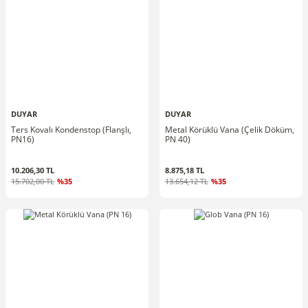
DUYAR
DUYAR
Ters Kovalı Kondenstop (Flanşlı,
Metal Körüklü Vana (Çelik Döküm,
PN16)
PN 40)
10.206,30 TL
8.875,18 TL
15.702,00 TL
%35
13.654,12 TL
%35