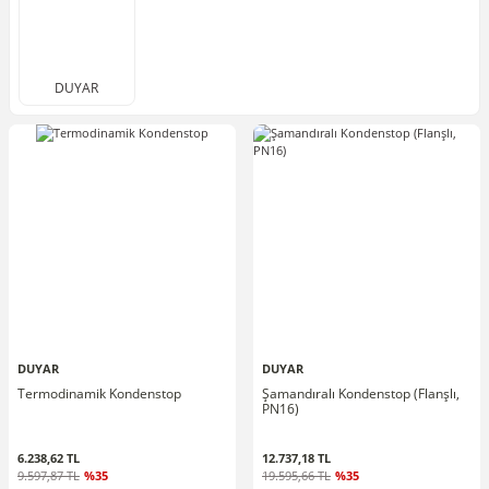
DUYAR
DUYAR
DUYAR
Termodinamik Kondenstop
Şamandıralı Kondenstop (Flanşlı,
PN16)
6.238,62 TL
12.737,18 TL
9.597,87 TL
%35
19.595,66 TL
%35