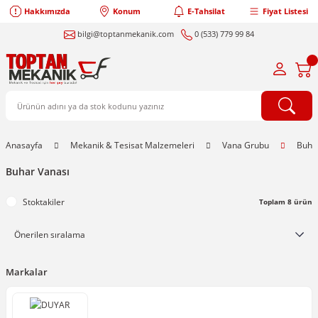
Hakkımızda
Konum
E-Tahsilat
Fiyat Listesi
bilgi@toptanmekanik.com
0 (533) 779 99 84
Anasayfa
Mekanik & Tesisat Malzemeleri
Vana Grubu
Buha
Buhar Vanası
Stoktakiler
Toplam 8 ürün
Markalar