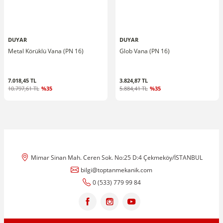
DUYAR
DUYAR
Metal Körüklü Vana (PN 16)
Glob Vana (PN 16)
7.018,45 TL
3.824,87 TL
10.797,61 TL
%35
5.884,41 TL
%35
Mimar Sinan Mah. Ceren Sok. No:25 D:4 Çekmeköy/İSTANBUL
bilgi@toptanmekanik.com
0 (533) 779 99 84