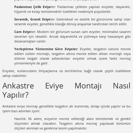
Paslanmaz Çelik Eviye
ler: Paslanmaz çelikten yapılan eviyeler, dayanıklı,
hijyenik ve kolay temizlenebilir özellikleri nedeniyle popülerdir.
Seramik, Granit Eviye
ler: Geleneksel ve estetik bir görünüme sahip olan
seramik evyeler, genellikle klasiğe dönüş arayanlar tarafından tercih edilir.
Cam Eviye
ler: Modern bir görünüm sunan cam evyeler, minimalist tasarım
sevenler için idealdir. Ancak dayanıklılık ve çizilmeye karşı hassasiyet gibi
dezavantajları vardır.
Yerleştirme Yöntemine Göre Eviyeler
: Evyeler, tezgahın üstüne monte
edilen üstten montajlı, tezgahın altına monte edilen alttan montajlı veya
dökme tezgah olarak adlandırılan eviyeler olmak üzere farklı montaj
yöntemleriyle de gelir.
Eviyeler, kullanıcıların ihtiyaçlarına ve tercihlerine bağlı olarak çeşitli özelliklere
sahip olabilirler.
Ankastre Eviye Montajı Nasıl
Yapılır?
Ankastre eviye montajı genellikle tezgahın alt kısmında, dolap içinde yapılır ve bu
işlem bazı adımları içerir:
Hazırlık: İlk adım, eviyenin monte edileceği alanı temizlemek ve gerekli
ölçümleri almak olacaktır. Tezgahın altına montaj yapılacak bölümün
ölçüleri alınmalı ve gerekirse kesim yapılmalıdır.