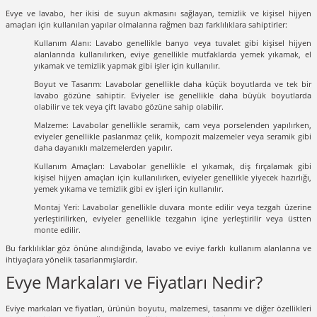
Evye ve lavabo, her ikisi de suyun akmasını sağlayan, temizlik ve kişisel hijyen
amaçları için kullanılan yapılar olmalarına rağmen bazı farklılıklara sahiptirler:
Kullanım Alanı: Lavabo genellikle banyo veya tuvalet gibi kişisel hijyen
alanlarında kullanılırken, eviye genellikle mutfaklarda yemek yıkamak, el
yıkamak ve temizlik yapmak gibi işler için kullanılır.
Boyut ve Tasarım: Lavabolar genellikle daha küçük boyutlarda ve tek bir
lavabo gözüne sahiptir. Eviyeler ise genellikle daha büyük boyutlarda
olabilir ve tek veya çift lavabo gözüne sahip olabilir.
Malzeme: Lavabolar genellikle seramik, cam veya porselenden yapılırken,
eviyeler genellikle paslanmaz çelik, kompozit malzemeler veya seramik gibi
daha dayanıklı malzemelerden yapılır.
Kullanım Amaçları: Lavabolar genellikle el yıkamak, diş fırçalamak gibi
kişisel hijyen amaçları için kullanılırken, eviyeler genellikle yiyecek hazırlığı,
yemek yıkama ve temizlik gibi ev işleri için kullanılır.
Montaj Yeri: Lavabolar genellikle duvara monte edilir veya tezgah üzerine
yerleştirilirken, eviyeler genellikle tezgahın içine yerleştirilir veya üstten
monte edilir.
Bu farklılıklar göz önüne alındığında, lavabo ve eviye farklı kullanım alanlarına ve
ihtiyaçlara yönelik tasarlanmışlardır.
Evye Markaları ve Fiyatları Nedir?
Eviye markaları ve fiyatları, ürünün boyutu, malzemesi, tasarımı ve diğer özellikleri