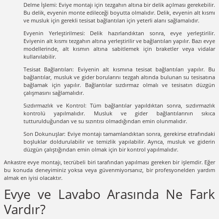
Delme İşlemi: Eviye montajı için tezgahın altına bir delik açılması gerekebilir.
Bu delik, evyenin monte edileceği boyutta olmalıdır. Delik, evyenin alt kısmı
ve musluk için gerekli tesisat bağlantıları için yeterli alanı sağlamalıdır.
Evyenin Yerleştirilmesi: Delik hazırlandıktan sonra, evye yerleştirilir.
Eviyenin alt kısmı tezgahın altına yerleştirilir ve bağlantıları yapılır. Bazı evye
modellerinde, alt kısmın altına sabitlemek için braketler veya vidalar
kullanılabilir.
Tesisat Bağlantıları: Eviyenin alt kısmına tesisat bağlantıları yapılır. Bu
bağlantılar, musluk ve gider borularını tezgah altında bulunan su tesisatına
bağlamak için yapılır. Bağlantılar sızdırmaz olmalı ve tesisatın düzgün
çalışmasını sağlamalıdır.
Sızdırmazlık ve Kontrol: Tüm bağlantılar yapıldıktan sonra, sızdırmazlık
kontrolü yapılmalıdır. Musluk ve gider bağlantılarının sıkıca
tutturulduğundan ve su sızıntısı olmadığından emin olunmalıdır.
Son Dokunuşlar: Eviye montajı tamamlandıktan sonra, gerekirse etrafındaki
boşluklar doldurulabilir ve temizlik yapılabilir. Ayrıca, musluk ve giderin
düzgün çalıştığından emin olmak için bir kontrol yapılmalıdır.
Ankastre evye montajı, tecrübeli biri tarafından yapılması gereken bir işlemdir. Eğer
bu konuda deneyiminiz yoksa veya güvenmiyorsanız, bir profesyonelden yardım
almak en iyisi olacaktır.
Evye ve Lavabo Arasında Ne Fark
Vardır?