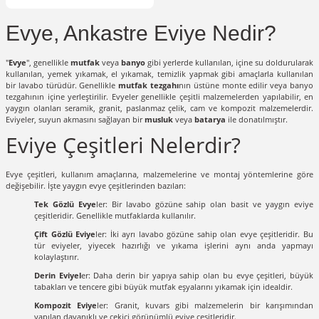
Evye, Ankastre Eviye Nedir?
"
Evye
", genellikle
mutfak
veya
banyo
gibi yerlerde kullanılan, içine su doldurularak
kullanılan, yemek yıkamak, el yıkamak, temizlik yapmak gibi amaçlarla kullanılan
bir lavabo türüdür. Genellikle
mutfak tezgahı
nın üstüne monte edilir veya banyo
tezgahının içine yerleştirilir. Evyeler genellikle çeşitli malzemelerden yapılabilir, en
yaygın olanları seramik, granit, paslanmaz çelik, cam ve kompozit malzemelerdir.
Eviyeler, suyun akmasını sağlayan bir
musluk
veya
batarya
ile donatılmıştır.
Eviye Çeşitleri Nelerdir?
Evye çeşitleri, kullanım amaçlarına, malzemelerine ve montaj yöntemlerine göre
değişebilir. İşte yaygın evye çeşitlerinden bazıları:
Tek Gözlü Evye
ler: Bir lavabo gözüne sahip olan basit ve yaygın eviye
çeşitleridir. Genellikle mutfaklarda kullanılır.
Çift Gözlü Eviye
ler: İki ayrı lavabo gözüne sahip olan evye çeşitleridir. Bu
tür eviyeler, yiyecek hazırlığı ve yıkama işlerini aynı anda yapmayı
kolaylaştırır.
Derin Eviyel
er: Daha derin bir yapıya sahip olan bu evye çeşitleri, büyük
tabakları ve tencere gibi büyük mutfak eşyalarını yıkamak için idealdir.
Kompozit Eviye
ler: Granit, kuvars gibi malzemelerin bir karışımından
yapılan dayanıklı ve çekici görünümlü eviye çeşitleridir.