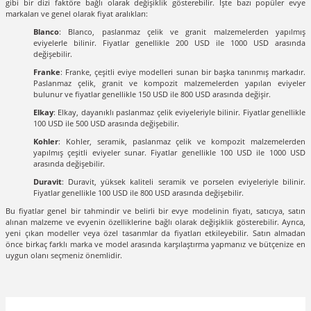
gibi bir dizi faktöre bağlı olarak değişiklik gösterebilir. İşte bazı popüler evye
markaları ve genel olarak fiyat aralıkları:
Blanco
: Blanco, paslanmaz çelik ve granit malzemelerden yapılmış
eviyelerle bilinir. Fiyatlar genellikle 200 USD ile 1000 USD arasında
değişebilir.
Franke
: Franke, çeşitli eviye modelleri sunan bir başka tanınmış markadır.
Paslanmaz çelik, granit ve kompozit malzemelerden yapılan eviyeler
bulunur ve fiyatlar genellikle 150 USD ile 800 USD arasında değişir.
Elkay
: Elkay, dayanıklı paslanmaz çelik eviyeleriyle bilinir. Fiyatlar genellikle
100 USD ile 500 USD arasında değişebilir.
Kohler
: Kohler, seramik, paslanmaz çelik ve kompozit malzemelerden
yapılmış çeşitli eviyeler sunar. Fiyatlar genellikle 100 USD ile 1000 USD
arasında değişebilir.
Duravit
: Duravit, yüksek kaliteli seramik ve porselen eviyeleriyle bilinir.
Fiyatlar genellikle 100 USD ile 800 USD arasında değişebilir.
Bu fiyatlar genel bir tahmindir ve belirli bir evye modelinin fiyatı, satıcıya, satın
alınan malzeme ve evyenin özelliklerine bağlı olarak değişiklik gösterebilir. Ayrıca,
yeni çıkan modeller veya özel tasarımlar da fiyatları etkileyebilir. Satın almadan
önce birkaç farklı marka ve model arasında karşılaştırma yapmanız ve bütçenize en
uygun olanı seçmeniz önemlidir.