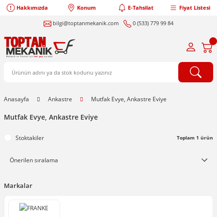
Hakkımızda
Konum
E-Tahsilat
Fiyat Listesi
bilgi@toptanmekanik.com
0 (533) 779 99 84
Anasayfa
Ankastre
Mutfak Evye, Ankastre Eviye
Mutfak Evye, Ankastre Eviye
Stoktakiler
Toplam 1 ürün
Markalar