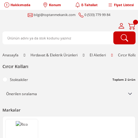
Hakkımızda
Konum
E-Tahsilat
Fiyat Listesi
bilgi@toptanmekanik.com
0 (533) 779 99 84
Anasayfa
Hırdavat & Elektrik Ürünleri
El Aletleri
Cırcır Kollar
Cırcır Kolları
Stoktakiler
Toplam 2 ürün
Markalar