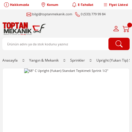
Hakkımızda
Konum
E-Tahsilat
Fiyat Listesi
bilgi@toptanmekanik.com
0 (533) 779 99 84
Anasayfa
Yangın & Mekanik
Sprinkler
Upright (Yukarı Tip) S