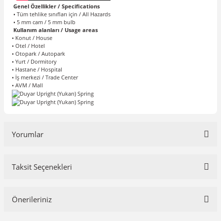
Genel Özellikler / Specifications
• Tüm tehlike sınıfları için / All Hazards
• 5 mm cam / 5 mm bulb
Kullanım alanları / Usage areas
• Konut / House
• Otel / Hotel
• Otopark / Autopark
• Yurt / Dormitory
• Hastane / Hospital
• İş merkezi / Trade Center
• AVM / Mall
Yorumlar
Taksit Seçenekleri
Bu ürüne ilk yorumu siz yapın!
Önerileriniz
Yorum Yaz