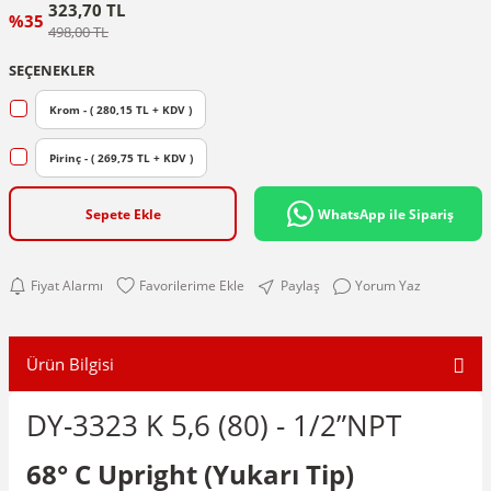
323,70 TL
%35
498,00 TL
SEÇENEKLER
Krom - ( 280,15 TL + KDV )
Pirinç - ( 269,75 TL + KDV )
Sepete Ekle
WhatsApp ile Sipariş
Fiyat Alarmı
Paylaş
Yorum Yaz
Ürün Bilgisi
DY-3323 K 5,6 (80) - 1/2”NPT
68° C Upright (Yukarı Tip)