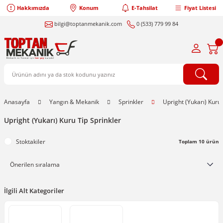
Hakkımızda
Konum
E-Tahsilat
Fiyat Listesi
bilgi@toptanmekanik.com
0 (533) 779 99 84
Anasayfa
Yangın & Mekanik
Sprinkler
Upright (Yukarı) Kuru 
Upright (Yukarı) Kuru Tip Sprinkler
Stoktakiler
Toplam 10 ürün
İlgili Alt Kategoriler