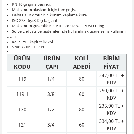
PN 16 çalışma basıncı.
Maksimum akışkanlık için tam geçiş.
Daha uzun ömür için kurum kaplama küre.
ISO 228 Dişi X Dişi bağlantı.
Maksimum güvenlik için PTFE conta ve EPDM O-ring.
Su ve Endüstriyel sistemlerinde kullanılmak üzere geniş kullanım
alanı.
Kalın PVC kaplı çelik kol.
Sıcaklık -10°C + 120°C
ÜRÜN
ÜRÜN
KOLİ
BİRİM
KODU
ÇAPI
ADEDİ
FİYAT
247,00 TL +
119
1/4"
80
KDV
250,00 TL +
119-1
3/8"
60
KDV
235,00 TL +
120
1/2"
80
KDV
334,00 TL +
121
3/4"
60
KDV