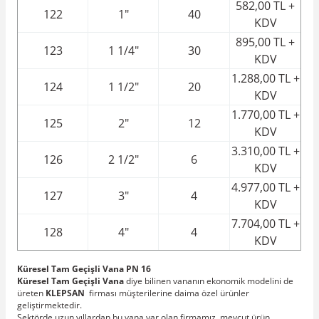
582,00 TL +
122
1"
40
KDV
895,00 TL +
123
1 1/4"
30
KDV
1.288,00 TL +
124
1 1/2"
20
KDV
1.770,00 TL +
125
2"
12
KDV
3.310,00 TL +
126
2 1/2"
6
KDV
4.977,00 TL +
127
3"
4
KDV
7.704,00 TL +
128
4"
4
KDV
Küresel Tam Geçişli Vana PN 16
Küresel Tam Geçişli
Vana
diye bilinen vananın ekonomik modelini de
üreten
KLEPSAN
firması müşterilerine daima özel ürünler
geliştirmektedir.
Sektörde uzun yıllardan bu yana var olan firmamız, mevcut ürün