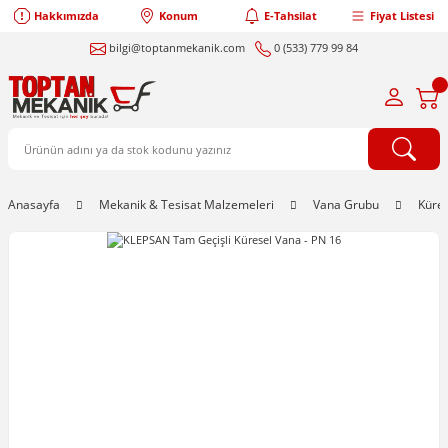
Hakkımızda
Konum
E-Tahsilat
Fiyat Listesi
bilgi@toptanmekanik.com
0 (533) 779 99 84
Anasayfa
Mekanik & Tesisat Malzemeleri
Vana Grubu
Küre