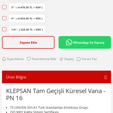
3'' - ( 4.479,30 TL + KDV )
4'' - ( 6.933,60 TL + KDV )
1/4'' - ( 222,30 TL + KDV )
Sepete Ekle
WhatsApp ile Sipariş
Fiyat Alarmı
Paylaş
Yorum Yaz
Ürün Bilgisi
KLEPSAN Tam Geçişli Küresel Vana -
PN 16
TS CEN/EN 331/A1 Türk Standartları Enstitüsü Onayı.
ISO 9001 Kalite Sistem Sertifikası.