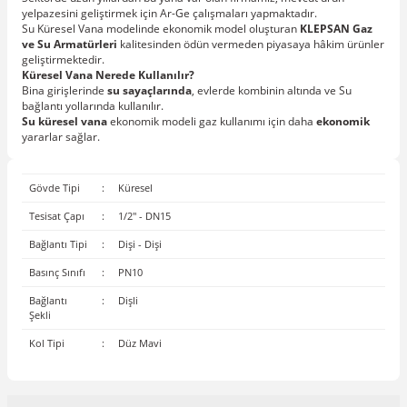
yelpazesini geliştirmek için Ar-Ge çalışmaları yapmaktadır.
Su Küresel Vana modelinde ekonomik model oluşturan
KLEPSAN
Gaz
ve Su Armatürleri
kalitesinden ödün vermeden piyasaya hâkim ürünler
geliştirmektedir.
Küresel Vana Nerede Kullanılır?
Bina girişlerinde
su
sayaçlarında
, evlerde kombinin altında ve Su
bağlantı yollarında kullanılır.
Su küresel vana
ekonomik modeli gaz kullanımı için daha
ekonomik
yararlar sağlar.
Gövde Tipi
:
Küresel
Tesisat Çapı
:
1/2'' - DN15
Bağlantı Tipi
:
Dişi - Dişi
Basınç Sınıfı
:
PN10
Bağlantı
:
Dişli
Şekli
Kol Tipi
:
Düz Mavi