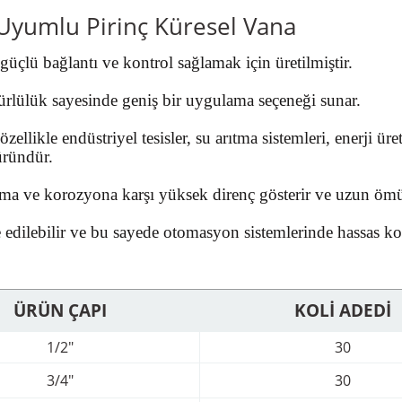
 Uyumlu Pirinç Küresel Vana
üçlü bağlantı ve kontrol sağlamak için üretilmiştir.
ürlülük sayesinde geniş bir uygulama seçeneği sunar.
likle endüstriyel tesisler, su arıtma sistemleri, enerji üreti
üründür.
nma ve korozyona karşı yüksek direnç gösterir ve uzun ömür
e edilebilir ve bu sayede otomasyon sistemlerinde hassas kon
ÜRÜN ÇAPI
KOLİ ADEDİ
1/2"
30
3/4"
30