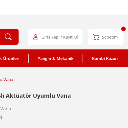
Giriş Yap
/ Kayıt Ol
Sepetim
k Ürünleri
Yangın & Mekanik
Kombi Kazan
lu Vana
şlı Aktüatör Uyumlu Vana
 Vana
N