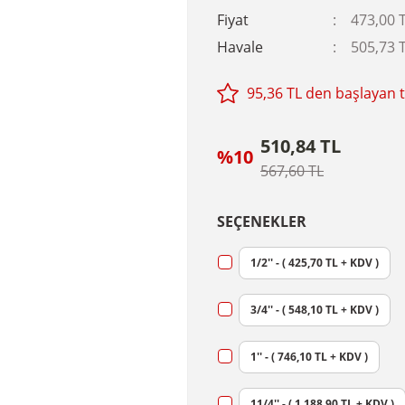
Fiyat
473,00 
Havale
505,73 T
95,36 TL den başlayan ta
510,84 TL
%10
567,60 TL
SEÇENEKLER
1/2'' - ( 425,70 TL + KDV )
3/4'' - ( 548,10 TL + KDV )
1'' - ( 746,10 TL + KDV )
11/4'' - ( 1.188,90 TL + KDV )