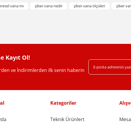
Bu ürüne ilk yorumu siz yapın!
üresel vana mı
şiber vana nedir
şiber vana ölçüleri
şiber van
Yorum Yaz
e Kayıt Ol!
erden ve İndirimlerden ilk senin haberin
Gönder
al
Kategoriler
Alışv
zda
Teknik Ürünlert
Mesaf