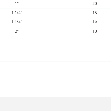
1"
20
1 1/4"
15
1 1/2"
15
2"
10
da yetersiz gördüğünüz noktaları öneri formunu kullanarak tarafımıza iletebil