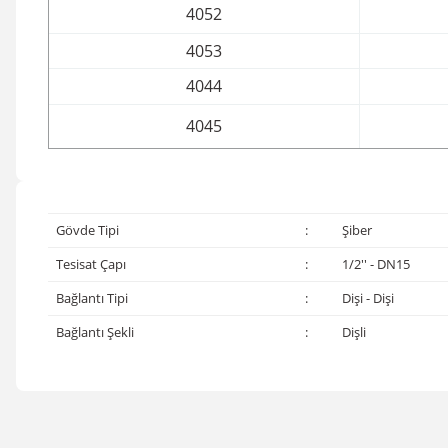
4052
4053
4044
4045
Gövde Tipi
:
Şiber
Tesisat Çapı
:
1/2'' - DN15
Bağlantı Tipi
:
Dişi - Dişi
Bağlantı Şekli
:
Dişli
Bu ürünün fiyat bilgisi, resim, ürün açıklamalarında ve diğer konular