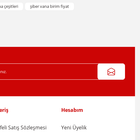
a çeşitleri
şiber vana birim fiyat
eriş
Hesabım
eli Satış Sözleşmesi
Yeni Üyelik