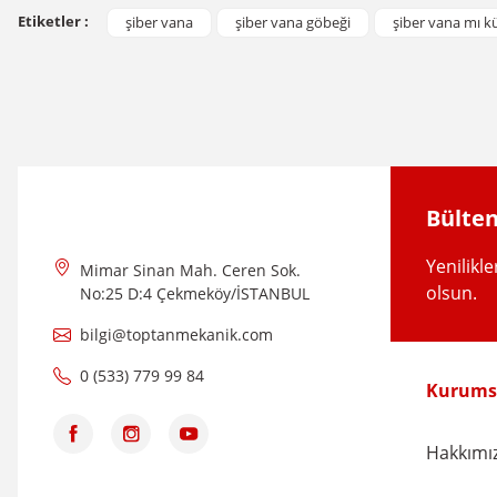
Görüş ve önerileriniz için teşekkür ederiz.
Etiketler :
şiber vana
şiber vana göbeği
şiber vana mı k
Ürün resmi kalitesiz, bozuk veya görüntülenemiyor.
Ürün açıklamasında eksik bilgiler bulunuyor.
Ürün bilgilerinde hatalar bulunuyor.
Ürün fiyatı diğer sitelerden daha pahalı.
Bu ürüne benzer farklı alternatifler olmalı.
Bülten
Yenilikl
Mimar Sinan Mah. Ceren Sok.
olsun.
No:25 D:4 Çekmeköy/İSTANBUL
bilgi@toptanmekanik.com
0 (533) 779 99 84
Kurums
Hakkımı