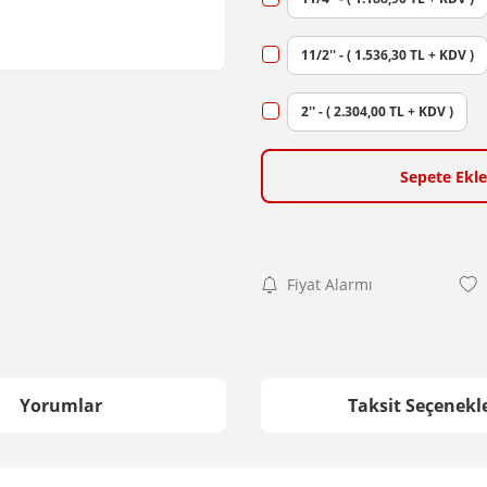
11/2'' - ( 1.536,30 TL + KDV )
2'' - ( 2.304,00 TL + KDV )
Sepete Ekle
Fiyat Alarmı
Yorumlar
Taksit Seçenekle