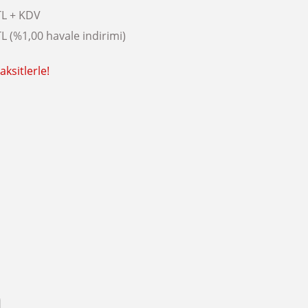
TL + KDV
L (%1,00 havale indirimi)
ksitlerle!