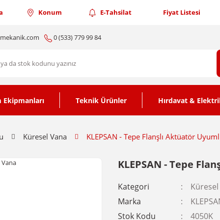
a
Konum
E-Tahsilat
Fiyat Listesi
nmekanik.com
0 (533) 779 99 84
 Ekipmanları
Teknik Ürünler
Hırdavat & Elektri
u
Küresel Vana
KLEPSAN - Tepe Flanşlı Aktüatör Uyum
KLEPSAN - Tepe Flan
Kategori
Küresel
Marka
KLEPSA
Stok Kodu
4050K