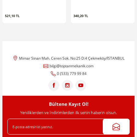
521,10 TL
340,20 TL
Mimar Sinan Mah. Ceren Sok. No:25 D:4 Çekmeköy/İSTANBUL
bilgi@toptanmekanik.com
0 (533) 779 99 84
Bültene Kayıt Ol!
Yeniliklerden ve İndirimlerden ilk senin haberin olsun.