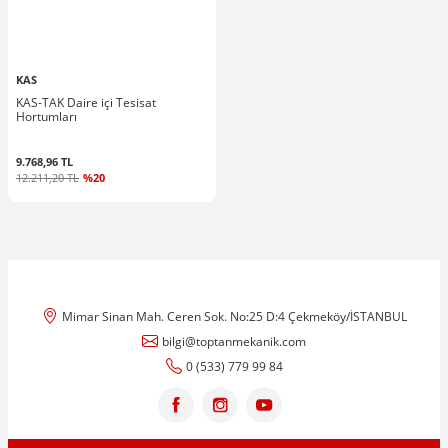
KAS
KAS-TAK Daire içi Tesisat
Hortumları
9.768,96 TL
12.211,20 TL
%20
Mimar Sinan Mah. Ceren Sok. No:25 D:4 Çekmeköy/İSTANBUL
bilgi@toptanmekanik.com
0 (533) 779 99 84