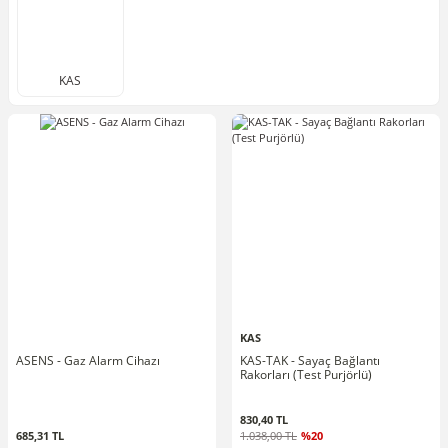
KAS
KAS
ASENS - Gaz Alarm Cihazı
KAS-TAK - Sayaç Bağlantı
Rakorları (Test Purjörlü)
830,40 TL
685,31 TL
1.038,00 TL
%20