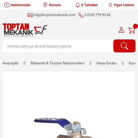
Hakkımızda
Konum
E-Tahsilat
Fiyat Listesi
bilgi@toptanmekanik.com
0 (533) 779 99 84
Anasayfa
Mekanik & Tesisat Malzemeleri
Vana Grubu
Küre