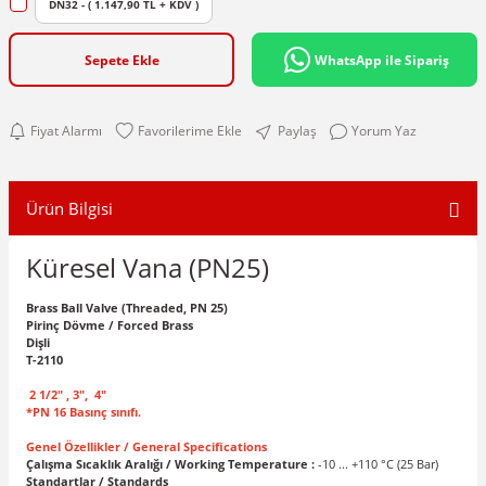
DN32 - ( 1.147,90 TL + KDV )
Sepete Ekle
WhatsApp ile Sipariş
Fiyat Alarmı
Paylaş
Yorum Yaz
Ürün Bilgisi
Küresel Vana (PN25)
Brass Ball Valve (Threaded, PN 25)
Pirinç Dövme / Forced Brass
Dişli
T-2110
2 1/2" , 3", 4"
*PN 16 Basınç sınıfı.
Genel Özellikler / General Specifications
Çalışma Sıcaklık Aralığı / Working Temperature :
-10 ... +110 °C (25 Bar)
Standartlar / Standards