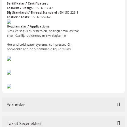
Sertifikalar / Certificates :
Tasarım / Design :
TS EN 13547
Diş Standardı / Thread Standard :
EN ISO 228-1
Testler / Tests :
TS EN 12266-1
Uygulamalar / Applications
Sıcak ve soğuk su sistemleri, basınçlı hava, asit ve
alkali özelliği bulunmayan sıvı akışkanlar
Hot and cold water systems, compressed Gir,
non-acidic and non-flammable liquid fluids
Yorumlar
Taksit Seçenekleri