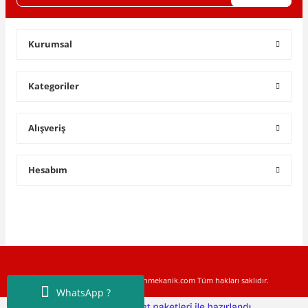
Gönder
Kurumsal
Kategoriler
Alışveriş
Hesabım
Copyright © 2022 www.toptanmekanik.com Tüm hakları saklıdır.
WhatsApp ?
ile
ideasoft
e-