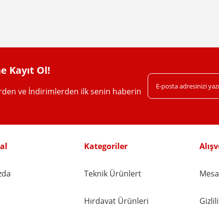
Yorum Yaz
e Kayıt Ol!
erden ve İndirimlerden ilk senin haberin
Gönder
al
Kategoriler
Alışv
zda
Teknik Ürünlert
Mesaf
Hırdavat Ürünleri
Gizli