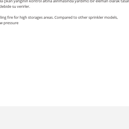
a çıkan yangının kontrol altına alınmasında yardımcı bir eleman olarak tasar
debide su verirler.
lling fire for high storages areas. Compared to other sprinkler models,
ow pressure
da yetersiz gördüğünüz noktaları öneri formunu kullanarak tarafımıza iletebil
Bu ürüne ilk yorumu siz yapın!