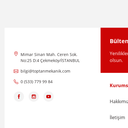
Ürün resmi kalitesiz, bozuk veya görüntülenemiyor.
Ürün açıklamasında eksik bilgiler bulunuyor.
Ürün bilgilerinde hatalar bulunuyor.
Ürün fiyatı diğer sitelerden daha pahalı.
Bülten
Bu ürüne benzer farklı alternatifler olmalı.
Yenilikl
Mimar Sinan Mah. Ceren Sok.
olsun.
No:25 D:4 Çekmeköy/İSTANBUL
bilgi@toptanmekanik.com
0 (533) 779 99 84
Kurums
Hakkımı
İletişim