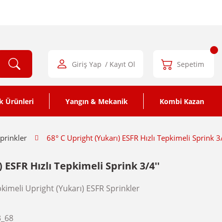
Giriş Yap
/ Kayıt Ol
Sepetim
k Ürünleri
Yangın & Mekanik
Kombi Kazan
Sprinkler
68° C Upright (Yukarı) ESFR Hızlı Tepkimeli Sprink 3/
) ESFR Hızlı Tepkimeli Sprink 3/4''
pkimeli Upright (Yukarı) ESFR Sprinkler
3_68