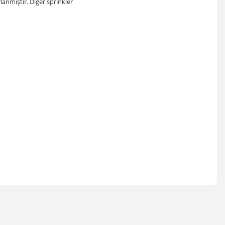
lanmıştır. Diğer sprinkler
irsiniz.