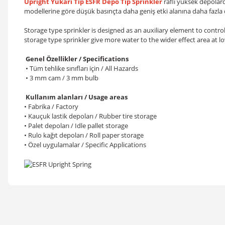
Upright Yukarı Tip ESFR Depo Tip Sprinkler
raflı yüksek depolard
modellerine göre düşük basınçta daha geniş etki alanına daha fazla 
Storage type sprinkler is designed as an auxiliary element to contro
storage type sprinkler give more water to the wider effect area at l
Genel Özellikler / Specifications
• Tüm tehlike sınıfları için / All Hazards
• 3 mm cam / 3 mm bulb
Kullanım alanları / Usage areas
• Fabrika / Factory
• Kauçuk lastik depoları / Rubber tire storage
• Palet depoları / Idle pallet storage
• Rulo kağıt depoları / Roll paper storage
• Özel uygulamalar / Specific Applications
Bu ürünün fiyat bilgisi, resim, ürün açıklamalarında ve diğer konular
Görüş ve önerileriniz için teşekkür ederiz.