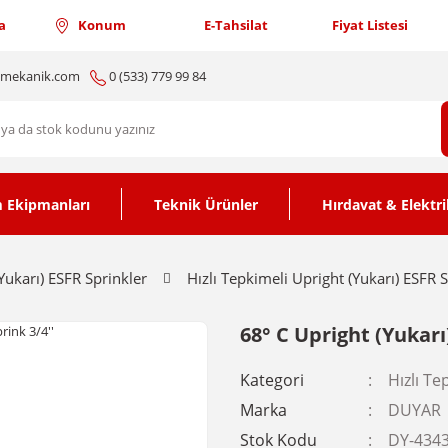
a
Konum
E-Tahsilat
Fiyat Listesi
nmekanik.com
0 (533) 779 99 84
 Ekipmanları
Teknik Ürünler
Hırdavat & Elektri
Yukarı) ESFR Sprinkler
Hızlı Tepkimeli Upright (Yukarı) ESFR 
68° C Upright (Yukarı
Kategori
Hızlı Te
Marka
DUYAR
Stok Kodu
DY-434