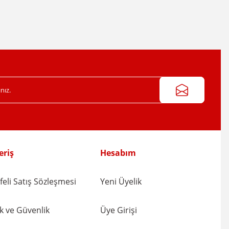
eriş
Hesabım
eli Satış Sözleşmesi
Yeni Üyelik
lik ve Güvenlik
Üye Girişi