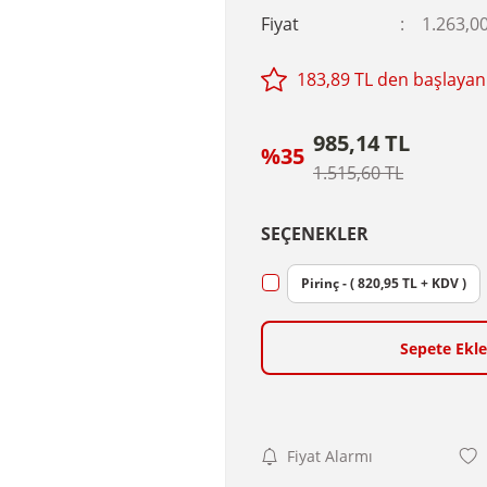
Fiyat
1.263,0
183,89 TL den başlayan 
985,14 TL
%35
1.515,60 TL
SEÇENEKLER
Pirinç - ( 820,95 TL + KDV )
Sepete Ekle
Fiyat Alarmı