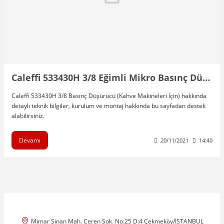
Caleffi 533430H 3/8 Eğimli Mikro Basınç Düşürücü Vana Kahve Makineleri İçin
Caleffi 533430H 3/8 Basınç Düşürücü (Kahve Makineleri İçin) hakkında
detaylı teknik bilgiler, kurulum ve montaj hakkında bu sayfadan destek
alabilirsiniz.
Devamı
20/11/2021
14:40
Mimar Sinan Mah. Ceren Sok. No:25 D:4 Çekmeköy/İSTANBUL