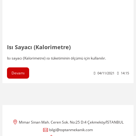
Isı Sayacı (Kalorimetre)
Isı sayacı (Kalorimetre) ısı tüketiminin ölçümü için kullanılır.
Devamı
04/11/2021
14:15
Mimar Sinan Mah. Ceren Sok. No:25 D:4 Çekmeköy/İSTANBUL
bilgi@toptanmekanik.com