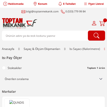
Hakkımızda
Konum
E-Tahsilat
Fiyat Listesi
bilgi@toptanmekanik.com
0 (533) 779 99 84
Anasayfa
Sayaç & Ölçüm Ekipmanları
Isı Sayacı (Kalorimetre)
Isı Pay Ölçer
Stoktakiler
Toplam 1 ürün
Markalar