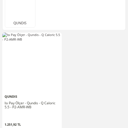
QUNDIS
QUNDIS
Isı Pay Ölçer - Qundis - Q Caloric
5.5 - P2-AMR-WB
1.251,92 TL