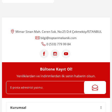
Mimar Sinan Mah. Ceren Sok. No:25 D:4 Çekmeköy/İSTANBUL
bilgi@toptanmekanik.com
0 (533) 779 99 84
Bültene Kayıt Ol!
Yeniliklerden ve İndirimlerden ilk senin haberin olsun.
Kurumsal