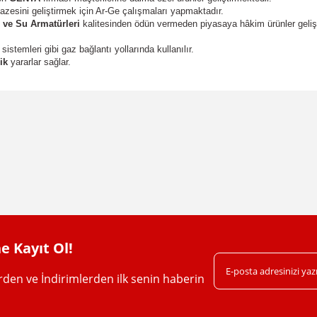
zesini geliştirmek için Ar-Ge çalışmaları yapmaktadır.
 ve Su Armatürleri
kalitesinden ödün vermeden piyasaya hâkim ürünler gelişt
istemleri gibi gaz bağlantı yollarında kullanılır.
ik
yararlar sağlar.
da yetersiz gördüğünüz noktaları öneri formunu kullanarak tarafımıza iletebil
Bu ürüne ilk yorumu siz yapın!
Yorum Yaz
e Kayıt Ol!
erden ve İndirimlerden ilk senin haberin