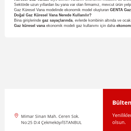
Sektörde uzun yıllardan bu yana var olan firmamız, mevcut ürün yelpa
Gaz Küresel Vana modelinde ekonomik model oluşturan
GENTA
Gaz
Doğal Gaz Küresel Vana Nerede Kullanılır?
Bina girişlerinde
gaz sayaçlarında
, evlerde kombinin altında ve ocak s
Gaz küresel vana
ekonomik modeli gaz kullanımı için daha
ekonom
Bu ürünün fiyat bilgisi, resim, ürün açıklamalarında ve diğer konular
Görüş ve önerileriniz için teşekkür ederiz.
Ürün resmi kalitesiz, bozuk veya görüntülenemiyor.
Ürün açıklamasında eksik bilgiler bulunuyor.
Ürün bilgilerinde hatalar bulunuyor.
Ürün fiyatı diğer sitelerden daha pahalı.
Bülten
Bu ürüne benzer farklı alternatifler olmalı.
Yenilikl
Mimar Sinan Mah. Ceren Sok.
olsun.
No:25 D:4 Çekmeköy/İSTANBUL