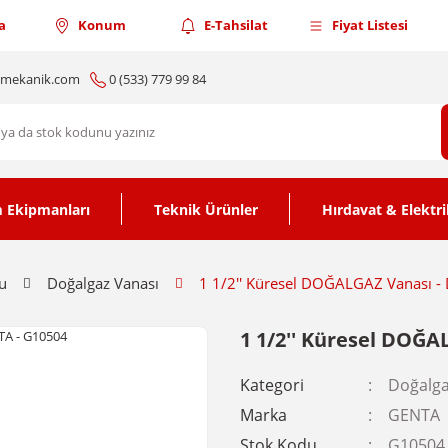
a
Konum
E-Tahsilat
Fiyat Listesi
nmekanik.com
0 (533) 779 99 84
 Ekipmanları
Teknik Ürünler
Hırdavat & Elektri
u
Doğalgaz Vanası
1 1/2'' Küresel DOĞALGAZ Vanası 
1 1/2'' Küresel DOĞA
Kategori
Doğalga
Marka
GENTA
Stok Kodu
G10504