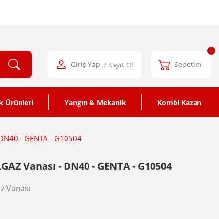
Giriş Yap
/ Kayıt Ol
Sepetim
k Ürünleri
Yangın & Mekanik
Kombi Kazan
- DN40 - GENTA - G10504
LGAZ Vanası - DN40 - GENTA - G10504
z Vanası