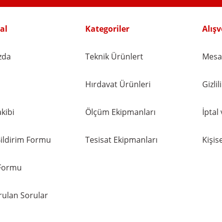
Gönder
al
Kategoriler
Alışv
zda
Teknik Ürünlert
Mesaf
Hırdavat Ürünleri
Gizli
kibi
Ölçüm Ekipmanları
İptal
ildirim Formu
Tesisat Ekipmanları
Kişise
 Formu
rulan Sorular