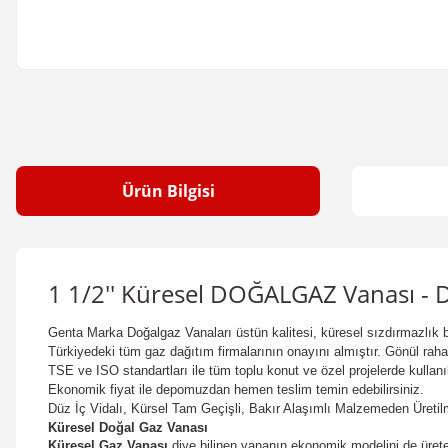
Ürün Bilgisi
1 1/2'' Küresel DOĞALGAZ Vanası -
Genta Marka Doğalgaz Vanaları üstün kalitesi, küresel sızdırmazlık bec
Türkiyedeki tüm gaz dağıtım firmalarının onayını almıştır. Gönül rahatlı
TSE ve ISO standartları ile tüm toplu konut ve özel projelerde kullanı
Ekonomik fiyat ile depomuzdan hemen teslim temin edebilirsiniz.
Düz İç Vidalı, Kürsel Tam Geçişli, Bakır Alaşımlı Malzemeden Üretilm
Küresel Doğal Gaz Vanası
Küresel Gaz Vanası
diye bilinen vananın ekonomik modelini de üre