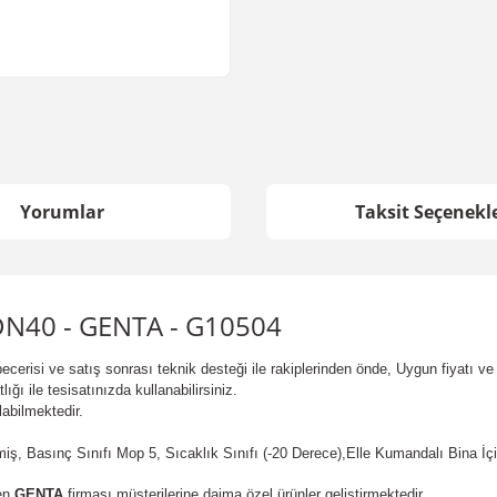
Yorumlar
Taksit Seçenekle
 DN40 - GENTA - G10504
erisi ve satış sonrası teknik desteği ile rakiplerinden önde, Uygun fiyatı ve t
ğı ile tesisatınızda kullanabilirsiniz.
labilmektedir.
iş, Basınç Sınıfı Mop 5, Sıcaklık Sınıfı (-20 Derece),Elle Kumandalı Bina İç
ten
GENTA
firması müşterilerine daima özel ürünler geliştirmektedir.