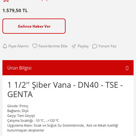
1.579,50 TL
Gelince Haber Ver
Fiyat Alarmı
Paylaş
Yorum Yaz
Ürün Bilgisi
1 1/2'' Şiber Vana - DN40 - TSE -
GENTA
Gövde: Pirinç
Bağlantı: Dişli
Geçiş: Tam Geçişli
Çalışma Sıcaklığı: -10 ºC….+120
º
C
Uygulama Alanı: Sıcak ve Soğuk Su Sistemlerinde, Asit ve Alkali özelliği
bulunmayan akışkanlar