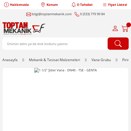
Hakkımızda
Konum
E-Tahsilat
Fiyat Listesi
bilgi@toptanmekanik.com
0 (533) 779 99 84
Anasayfa
Mekanik & Tesisat Malzemeleri
Vana Grubu
Pirin