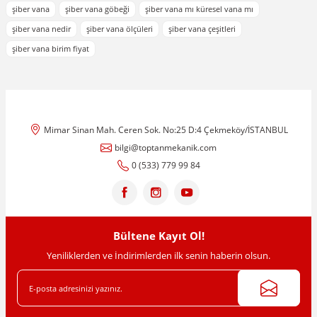
tarafımıza iletebilirsiniz.
şiber vana
şiber vana göbeği
şiber vana mı küresel vana mı
Görüş ve önerileriniz için teşekkür ederiz.
şiber vana nedir
şiber vana ölçüleri
şiber vana çeşitleri
şiber vana birim fiyat
Ürün resmi kalitesiz, bozuk veya görüntülenemiyor.
Ürün açıklamasında eksik bilgiler bulunuyor.
Ürün bilgilerinde hatalar bulunuyor.
Ürün fiyatı diğer sitelerden daha pahalı.
Mimar Sinan Mah. Ceren Sok. No:25 D:4 Çekmeköy/İSTANBUL
Bu ürüne benzer farklı alternatifler olmalı.
bilgi@toptanmekanik.com
0 (533) 779 99 84
Gönder
Bültene Kayıt Ol!
Yeniliklerden ve İndirimlerden ilk senin haberin olsun.