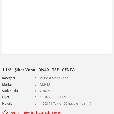
1 1/2'' Şiber Vana - DN40 - TSE - GENTA
Kategori
Pirinç & Şiber Vana
Marka
GENTA
Stok Kodu
G10254
Fiyat
1.316,25 TL + KDV
Havale
1.563,71 TL (%1,00 havale indirimi)
294,84 TL den başlayan taksitlerle!