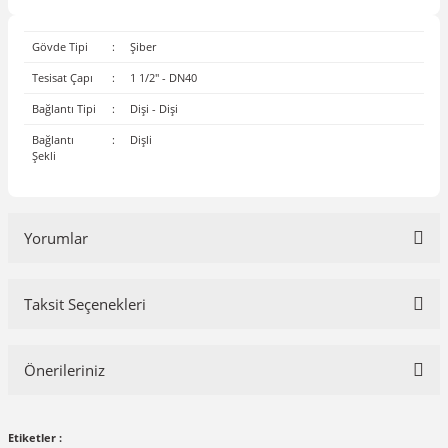
Gövde Tipi
:
Şiber
Tesisat Çapı
:
1 1/2'' - DN40
Bağlantı Tipi
:
Dişi - Dişi
Bağlantı
:
Dişli
Şekli
Yorumlar
Taksit Seçenekleri
Bu ürüne ilk yorumu siz yapın!
Önerileriniz
Yorum Yaz
Bu ürünün fiyat bilgisi, resim, ürün açıklamalarında ve diğer
Etiketler :
konularda yetersiz gördüğünüz noktaları öneri formunu kullanarak