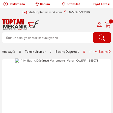
Hakkımızda
Konum
E-Tahsilat
Fiyat Listesi
bilgi@toptanmekanik.com
0 (533) 779 99 84
Anasayfa
Teknik Ürünler
Basınç Düşürücü
1'' 1/4 Basınç D