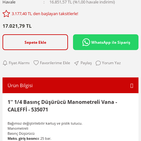
Havale
16.851,57 TL (%1,00 havale indirimi)
3.177,40 TL den başlayan taksitlerle!
17.021,79 TL
Sepete Ekle
WhatsApp ile Sipariş
Fiyat Alarmı
Paylaş
Yorum Yaz
Ürün Bilgisi
1'' 1/4 Basınç Düşürücü Manometreli Vana -
CALEFFİ - 535071
Bağımsız değiştirilebilir kartuş ve pislik tutucu.
Manometreli
Basınç Düşürücü
Maks. giriş basıncı:
25 bar.