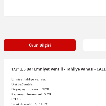
Ürün Bilgisi
1/2'' 2,5 Bar Emniyet Ventili - Tahliye Vanası - CALE
Emniyet tahliye vanası.
Dişi bağlantılar.
Deşarj aşırı basıncı: %20.
Kapanış diferansiyeli: %20.
PN 10.
Sıcaklık aralığı: 5÷110°C.