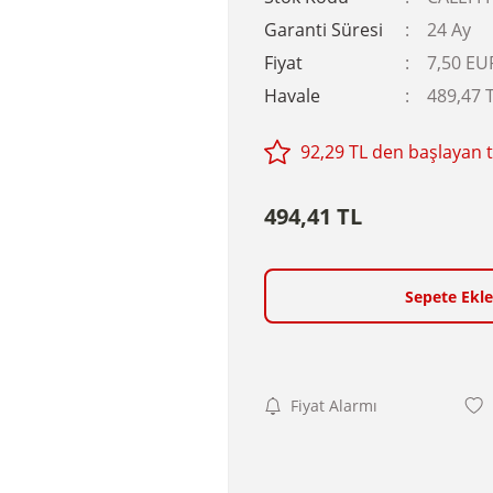
Garanti Süresi
24 Ay
Fiyat
7,50 EU
Havale
489,47 T
92,29 TL den başlayan ta
494,41 TL
Sepete Ekle
Fiyat Alarmı