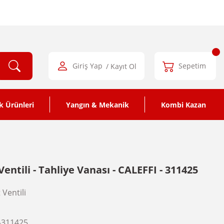
Giriş Yap
/ Kayıt Ol
Sepetim
k Ürünleri
Yangın & Mekanik
Kombi Kazan
Ventili - Tahliye Vanası - CALEFFI - 311425
Ventili
-311425