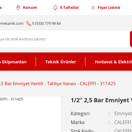
a
Konum
E-Tahsilat
Fiyat Listesi
nmekanik.com
0 (533) 779 99 84
 Ekipmanları
Teknik Ürünler
Hırdavat & Elektri
2,5 Bar Emniyet Ventili - Tahliye Vanası - CALEFFI - 311425
1/2'' 2,5 Bar Emniyet 
Kategori
Emniyet 
Marka
CALEFFI
Stok Kodu
CALEFFI