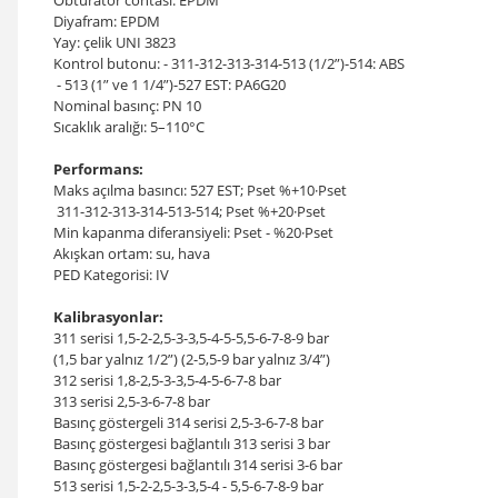
Obtüratör contası: EPDM
Diyafram: EPDM
Yay: çelik UNI 3823
Kontrol butonu: - 311-312-313-314-513 (1/2”)-514: ABS
- 513 (1” ve 1 1/4”)-527 EST: PA6G20
Nominal basınç: PN 10
Sıcaklık aralığı: 5–110°C
Performans:
Maks açılma basıncı: 527 EST; Pset %+10·Pset
311-312-313-314-513-514; Pset %+20·Pset
Min kapanma diferansiyeli: Pset - %20·Pset
Akışkan ortam: su, hava
PED Kategorisi: IV
Kalibrasyonlar:
311 serisi 1,5-2-2,5-3-3,5-4-5-5,5-6-7-8-9 bar
(1,5 bar yalnız 1/2”) (2-5,5-9 bar yalnız 3/4”)
312 serisi 1,8-2,5-3-3,5-4-5-6-7-8 bar
313 serisi 2,5-3-6-7-8 bar
Basınç göstergeli 314 serisi 2,5-3-6-7-8 bar
Basınç göstergesi bağlantılı 313 serisi 3 bar
Basınç göstergesi bağlantılı 314 serisi 3-6 bar
513 serisi 1,5-2-2,5-3-3,5-4 - 5,5-6-7-8-9 bar