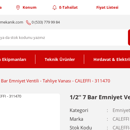
a
Konum
E-Tahsilat
Fiyat Listesi
nmekanik.com
0 (533) 779 99 84
 Ekipmanları
Teknik Ürünler
Hırdavat & Elektri
7 Bar Emniyet Ventili - Tahliye Vanası - CALEFFI - 311470
1/2'' 7 Bar Emniyet Ve
Kategori
Emniyet 
Marka
CALEFFI
Stok Kodu
CALEFFI