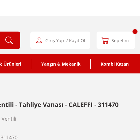
Giriş Yap
/ Kayıt Ol
Sepetim
k Ürünleri
Yangın & Mekanik
Kombi Kazan
ntili - Tahliye Vanası - CALEFFI - 311470
Ventili
-311470