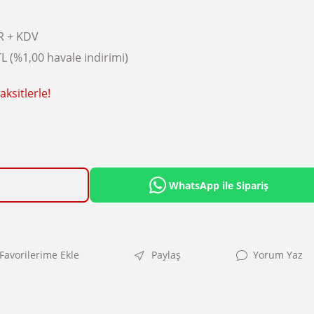
R + KDV
L (%1,00 havale indirimi)
ksitlerle!
WhatsApp ile Sipariş
Paylaş
Yorum Yaz