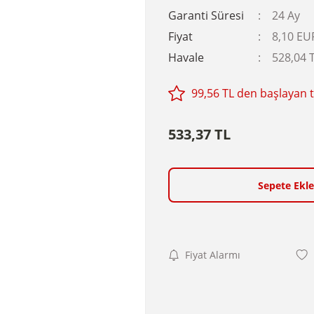
Garanti Süresi
24 Ay
Fiyat
8,10 EU
Havale
528,04 T
99,56 TL den başlayan ta
533,37 TL
Sepete Ekle
Fiyat Alarmı