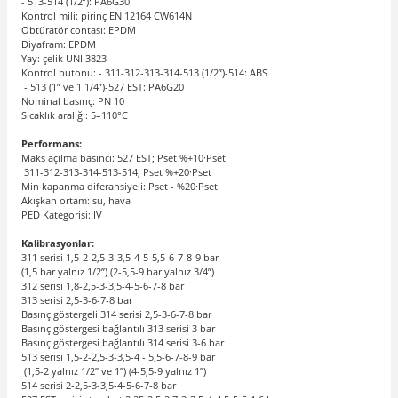
- 513-514 (1/2”): PA6G30
Kontrol mili: pirinç EN 12164 CW614N
Obtüratör contası: EPDM
Diyafram: EPDM
Yay: çelik UNI 3823
Kontrol butonu: - 311-312-313-314-513 (1/2”)-514: ABS
- 513 (1” ve 1 1/4”)-527 EST: PA6G20
Nominal basınç: PN 10
Sıcaklık aralığı: 5–110°C
Performans:
Maks açılma basıncı: 527 EST; Pset %+10·Pset
311-312-313-314-513-514; Pset %+20·Pset
Min kapanma diferansiyeli: Pset - %20·Pset
Akışkan ortam: su, hava
PED Kategorisi: IV
Kalibrasyonlar:
311 serisi 1,5-2-2,5-3-3,5-4-5-5,5-6-7-8-9 bar
(1,5 bar yalnız 1/2”) (2-5,5-9 bar yalnız 3/4”)
312 serisi 1,8-2,5-3-3,5-4-5-6-7-8 bar
313 serisi 2,5-3-6-7-8 bar
Basınç göstergeli 314 serisi 2,5-3-6-7-8 bar
Basınç göstergesi bağlantılı 313 serisi 3 bar
Basınç göstergesi bağlantılı 314 serisi 3-6 bar
513 serisi 1,5-2-2,5-3-3,5-4 - 5,5-6-7-8-9 bar
(1,5-2 yalnız 1/2” ve 1”) (4-5,5-9 yalnız 1”)
514 serisi 2-2,5-3-3,5-4-5-6-7-8 bar