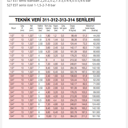
527 EST serisi standart 2,25-2,5-2,7-3-3,5-4-4,5-5-5,4-6 bar
527 EST serisi özel 1-1,5-2-7-8 bar