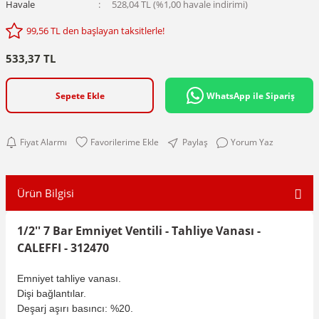
Havale
528,04 TL (%1,00 havale indirimi)
99,56 TL den başlayan taksitlerle!
533,37 TL
Sepete Ekle
WhatsApp ile Sipariş
Fiyat Alarmı
Paylaş
Yorum Yaz
Ürün Bilgisi
1/2'' 7 Bar Emniyet Ventili - Tahliye Vanası -
CALEFFI - 312470
Emniyet tahliye vanası.
Dişi bağlantılar.
Deşarj aşırı basıncı: %20.