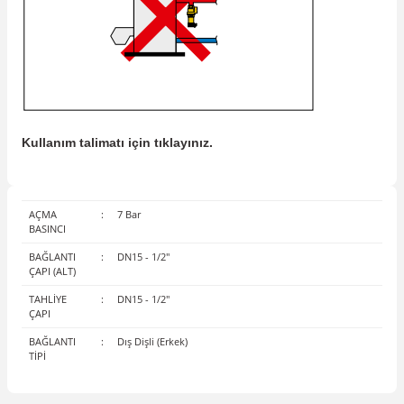
Kullanım talimatı için tıklayınız.
AÇMA
:
7 Bar
BASINCI
BAĞLANTI
:
DN15 - 1/2"
ÇAPI (ALT)
TAHLİYE
:
DN15 - 1/2"
ÇAPI
BAĞLANTI
:
Dış Dişli (Erkek)
TİPİ