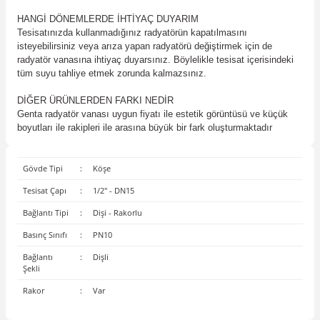
HANGİ DÖNEMLERDE İHTİYAÇ DUYARIM
Tesisatınızda kullanmadığınız radyatörün kapatılmasını
isteyebilirsiniz veya arıza yapan radyatörü değiştirmek için de
radyatör vanasına ihtiyaç duyarsınız. Böylelikle tesisat içerisindeki
tüm suyu tahliye etmek zorunda kalmazsınız.
DİĞER ÜRÜNLERDEN FARKI NEDİR
Genta radyatör vanası uygun fiyatı ile estetik görüntüsü ve küçük
boyutları ile rakipleri ile arasına büyük bir fark oluşturmaktadır
Gövde Tipi
:
Köşe
Tesisat Çapı
:
1/2'' - DN15
Bağlantı Tipi
:
Dişi - Rakorlu
Basınç Sınıfı
:
PN10
Bağlantı
:
Dişli
Şekli
Rakor
:
Var