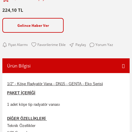
224,10 TL
Gelince Haber Ver
Fiyat Alarmı
Paylaş
Yorum Yaz
Ürün Bilgisi
1/2'' - Köşe Radyatör Vana - DN15 - GENTA - Eko Seris
i
PAKET İÇERİĞİ
1 adet köşe tip radyatör vanası
DİĞER ÖZELLİKLERİ
Teknik Özellikler