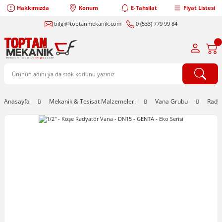
Hakkımızda
Konum
E-Tahsilat
Fiyat Listesi
bilgi@toptanmekanik.com
0 (533) 779 99 84
Anasayfa
Mekanik & Tesisat Malzemeleri
Vana Grubu
Radya