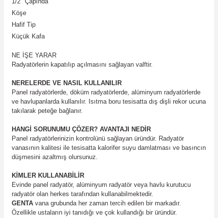
1/2" Çapında
Köşe
Hafif Tip
Küçük Kafa
NE İŞE YARAR
Radyatörlerin kapatılıp açılmasını sağlayan valftir.
NERELERDE VE NASIL KULLANILIR
Panel radyatörlerde, döküm radyatörlerde, alüminyum radyatörlerde
ve havlupanlarda kullanılır. Isıtma boru tesisatta dış dişli rekor ucuna
takılarak peteğe bağlanır.
HANGİ SORUNUMU ÇÖZER? AVANTAJI NEDİR
Panel radyatörlerinizin kontrolünü sağlayan üründür. Radyatör
vanasının kalitesi ile tesisatta kalorifer suyu damlatması ve basıncın
düşmesini azaltmış olursunuz.
KİMLER KULLANABİLİR
Evinde panel radyatör, alüminyum radyatör veya havlu kurutucu
radyatör olan herkes tarafından kullanabilmektedir.
GENTA
vana grubunda her zaman tercih edilen bir markadır.
Özellikle ustaların iyi tanıdığı ve çok kullandığı bir üründür.