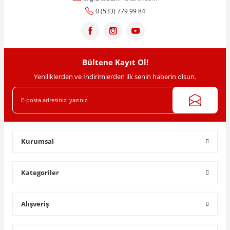
Ürün açıklamasında eksik bilgiler bulunuyor.
0 (533) 779 99 84
Ürün bilgilerinde hatalar bulunuyor.
Ürün fiyatı diğer sitelerden daha pahalı.
Bu ürüne benzer farklı alternatifler olmalı.
Bültene Kayıt Ol!
Yeniliklerden ve İndirimlerden ilk senin haberin olsun.
Gönder
Kurumsal
Kategoriler
Alışveriş