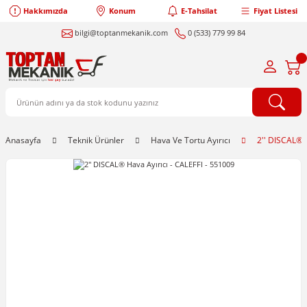
Hakkımızda
Konum
E-Tahsilat
Fiyat Listesi
bilgi@toptanmekanik.com
0 (533) 779 99 84
Anasayfa
Teknik Ürünler
Hava Ve Tortu Ayırıcı
2'' DISCAL® 