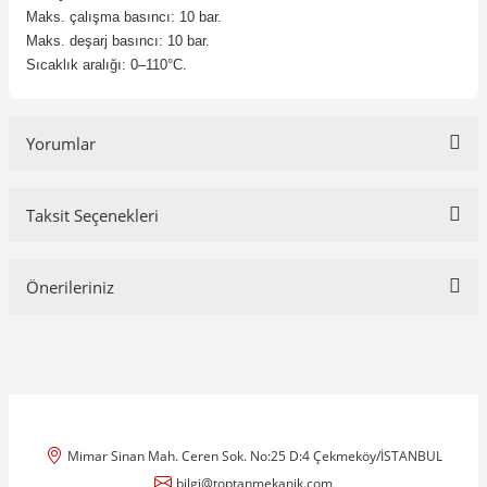
Maks. çalışma basıncı: 10 bar.
Maks. deşarj basıncı: 10 bar.
Sıcaklık aralığı: 0–110°C.
Yorumlar
Taksit Seçenekleri
Bu ürüne ilk yorumu siz yapın!
Önerileriniz
Yorum Yaz
Bu ürünün fiyat bilgisi, resim, ürün açıklamalarında ve diğer
konularda yetersiz gördüğünüz noktaları öneri formunu kullanarak
tarafımıza iletebilirsiniz.
Görüş ve önerileriniz için teşekkür ederiz.
Mimar Sinan Mah. Ceren Sok. No:25 D:4 Çekmeköy/İSTANBUL
Ürün resmi kalitesiz, bozuk veya görüntülenemiyor.
bilgi@toptanmekanik.com