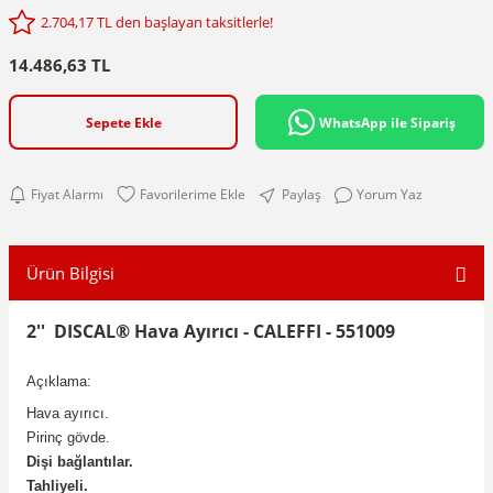
2.704,17 TL den başlayan taksitlerle!
14.486,63 TL
Sepete Ekle
WhatsApp ile Sipariş
Fiyat Alarmı
Paylaş
Yorum Yaz
Ürün Bilgisi
2'' DISCAL® Hava Ayırıcı - CALEFFI - 551009
Açıklama:
Hava ayırıcı.
Pirinç gövde.
Dişi bağlantılar.
Tahliyeli.