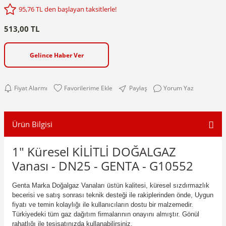
95,76 TL den başlayan taksitlerle!
513,00 TL
Gelince Haber Ver
Fiyat Alarmı
Paylaş
Yorum Yaz
Ürün Bilgisi
1" Küresel KİLİTLİ DOĞALGAZ
Vanası - DN25 - GENTA - G10552
Genta Marka Doğalgaz Vanaları üstün kalitesi, küresel sızdırmazlık
becerisi ve satış sonrası teknik desteği ile rakiplerinden önde, Uygun
fiyatı ve temin kolaylığı ile kullanıcıların dostu bir malzemedir.
Türkiyedeki tüm gaz dağıtım firmalarının onayını almıştır. Gönül
rahatlığı ile tesisatınızda kullanabilirsiniz.