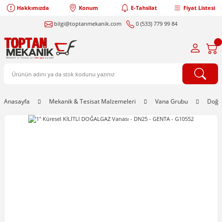
Hakkımızda
Konum
E-Tahsilat
Fiyat Listesi
bilgi@toptanmekanik.com
0 (533) 779 99 84
Anasayfa
Mekanik & Tesisat Malzemeleri
Vana Grubu
Doğa