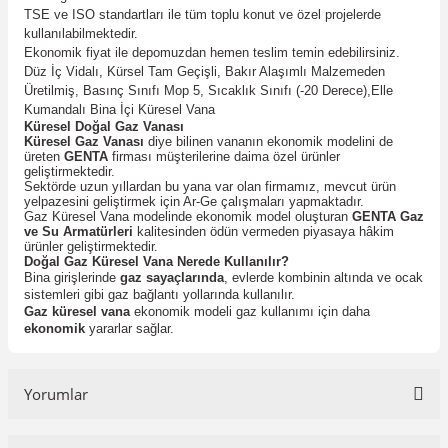
TSE ve ISO standartları ile tüm toplu konut ve özel projelerde
kullanılabilmektedir.
Ekonomik fiyat ile depomuzdan hemen teslim temin edebilirsiniz.
Düz İç Vidalı, Kürsel Tam Geçişli, Bakır Alaşımlı Malzemeden
Üretilmiş, Basınç Sınıfı Mop 5, Sıcaklık Sınıfı (-20 Derece),Elle
Kumandalı Bina İçi Küresel Vana
Küresel Doğal Gaz Vanası
Küresel Gaz Vanası
diye bilinen vananın ekonomik modelini de
üreten
GENTA
firması müşterilerine daima özel ürünler
geliştirmektedir.
Sektörde uzun yıllardan bu yana var olan firmamız, mevcut ürün
yelpazesini geliştirmek için Ar-Ge çalışmaları yapmaktadır.
Gaz Küresel Vana modelinde ekonomik model oluşturan
GENTA
Gaz
ve Su Armatürleri
kalitesinden ödün vermeden piyasaya hâkim
ürünler geliştirmektedir.
Doğal Gaz Küresel Vana Nerede Kullanılır?
Bina girişlerinde
gaz sayaçlarında
, evlerde kombinin altında ve ocak
sistemleri gibi gaz bağlantı yollarında kullanılır.
Gaz küresel vana
ekonomik modeli gaz kullanımı için daha
ekonomik
yararlar sağlar.
Yorumlar