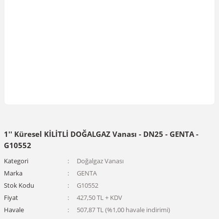
1'' Küresel KİLİTLİ DOĞALGAZ Vanası - DN25 - GENTA -
G10552
Kategori
Doğalgaz Vanası
Marka
GENTA
Stok Kodu
G10552
Fiyat
427,50 TL + KDV
Havale
507,87 TL (%1,00 havale indirimi)