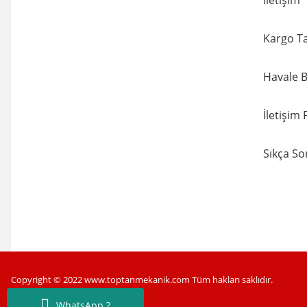
İletişim
Kargo Ta
Havale B
İletişim
Sıkça So
Copyright © 2022 www.toptanmekanik.com Tüm hakları saklıdır.
WhatsApp ?