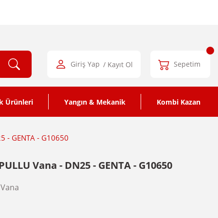
Giriş Yap
/ Kayıt Ol
Sepetim
k Ürünleri
Yangın & Mekanik
Kombi Kazan
25 - GENTA - G10650
PULLU Vana - DN25 - GENTA - G10650
 Vana