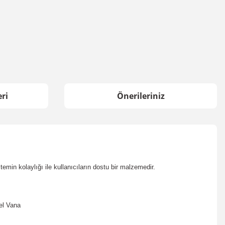
ri
Önerileriniz
emin kolaylığı ile kullanıcıların dostu bir malzemedir.
sel Vana