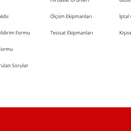
Hırdavat Ürünleri
Gizli
kibi
Ölçüm Ekipmanları
İptal
ildirim Formu
Tesisat Ekipmanları
Kişise
 Formu
rulan Sorular