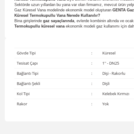
Sektörde uzun yıllardan bu yana var olan firmamız, mevcut ürün yelpa
Gaz Küresel Vana modelinde ekonomik model oluşturan
GENTA
Gaz
Küresel
Termokupullu
Vana
Nerede Kullanılır?
Bina girişlerinde
gaz sayaçlarında
, evlerde kombinin altında ve ocak s
Termokupullu
küresel vana
ekonomik modeli gaz kullanımı için da
Gövde Tipi
:
Küresel
Tesisat Çapı
:
1'' - DN25
Bağlantı Tipi
:
Dişi - Rakorlu
Bağlantı Şekli
:
Dişli
Kol Tipi
:
Kelebek Kırmızı
Rakor
:
Yok
Bu ürünün fiyat bilgisi, resim, ürün açıklamalarında ve diğer konular