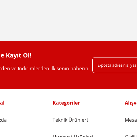
Bu ürüne ilk yorumu siz yapın!
Yorum Yaz
e Kayıt Ol!
erden ve İndirimlerden ilk senin haberin
Gönder
al
Kategoriler
Alışv
zda
Teknik Ürünlert
Mesaf