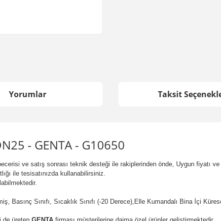
Yorumlar
Taksit Seçenekle
DN25 - GENTA - G10650
erisi ve satış sonrası teknik desteği ile rakiplerinden önde, Uygun fiyatı ve t
ğı ile tesisatınızda kullanabilirsiniz.
labilmektedir.
iş, Basınç Sınıfı, Sıcaklık Sınıfı (-20 Derece),Elle Kumandalı Bina İçi Küre
i de üreten
GENTA
firması müşterilerine daima özel ürünler geliştirmektedir.