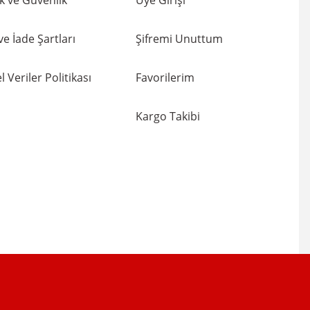
lik ve Güvenlik
Üye Girişi
 ve İade Şartları
Şifremi Unuttum
l Veriler Politikası
Favorilerim
Kargo Takibi