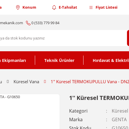
a
Konum
E-Tahsilat
Fiyat Listesi
nmekanik.com
0 (533) 779 99 84
 Ekipmanları
Teknik Ürünler
Hırdavat & Elektri
u
Küresel Vana
1'' Küresel TERMOKUPULLU Vana - DN
1'' Küresel TERMOKU
Kategori
Küresel
Marka
GENTA
Stok Kodu
G10650