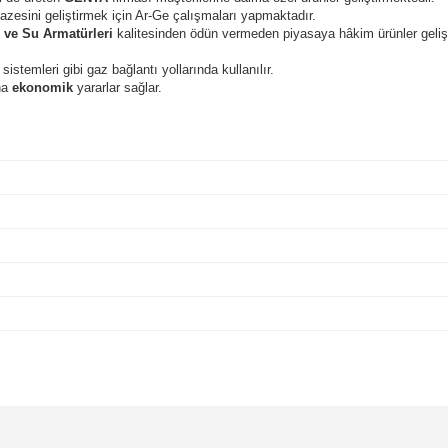
zesini geliştirmek için Ar-Ge çalışmaları yapmaktadır.
 ve Su Armatürleri
kalitesinden ödün vermeden piyasaya hâkim ürünler gelişt
istemleri gibi gaz bağlantı yollarında kullanılır.
ha
ekonomik
yararlar sağlar.
da yetersiz gördüğünüz noktaları öneri formunu kullanarak tarafımıza iletebil