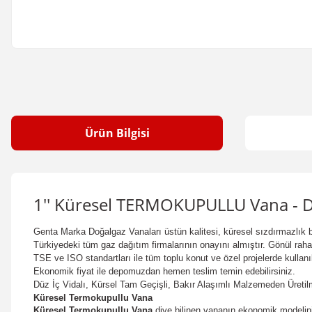
Ürün Bilgisi
1'' Küresel TERMOKUPULLU Vana - 
Genta Marka Doğalgaz Vanaları üstün kalitesi, küresel sızdırmazlık bec
Türkiyedeki tüm gaz dağıtım firmalarının onayını almıştır. Gönül rahatlı
TSE ve ISO standartları ile tüm toplu konut ve özel projelerde kullanı
Ekonomik fiyat ile depomuzdan hemen teslim temin edebilirsiniz.
Düz İç Vidalı, Kürsel Tam Geçişli, Bakır Alaşımlı Malzemeden Üretilm
Küresel Termokupullu Vana
Küresel
Termokupullu
Vana
diye bilinen vananın ekonomik modelin