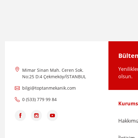
Görüş ve önerileriniz için teşekkür ederiz.
Ürün resmi kalitesiz, bozuk veya görüntülenemiyor.
Ürün açıklamasında eksik bilgiler bulunuyor.
Ürün bilgilerinde hatalar bulunuyor.
Ürün fiyatı diğer sitelerden daha pahalı.
Bülten
Bu ürüne benzer farklı alternatifler olmalı.
Yenilikl
Mimar Sinan Mah. Ceren Sok.
olsun.
No:25 D:4 Çekmeköy/İSTANBUL
bilgi@toptanmekanik.com
0 (533) 779 99 84
Kurums
Hakkımı