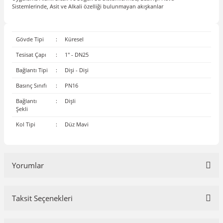
Sistemlerinde, Asit ve Alkali özelliği bulunmayan akışkanlar
Gövde Tipi
:
Küresel
Tesisat Çapı
:
1'' - DN25
Bağlantı Tipi
:
Dişi - Dişi
Basınç Sınıfı
:
PN16
Bağlantı
:
Dişli
Şekli
Kol Tipi
:
Düz Mavi
Yorumlar
Taksit Seçenekleri
Bu ürüne ilk yorumu siz yapın!