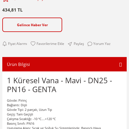
434,81 TL
Gelince Haber Ver
Fiyat Alarmı
Paylaş
Yorum Yaz
Ürün Bilgisi
1 Küresel Vana - Mavi - DN25 -
PN16 - GENTA
Gövde: Pirinç
Bağlantı: Dişli
Gövde Tipi: 2 parçalı, Uzun Tip
Geçiş: Tam Geçişli
Çalışma Sıcaklığı: -10 ºC….+120
º
C
Basınç Sınıfı: PN16
Uygulama Alanı: Sıcak ve Soğuk Su Sistemlerinde, Basınçlı Hava