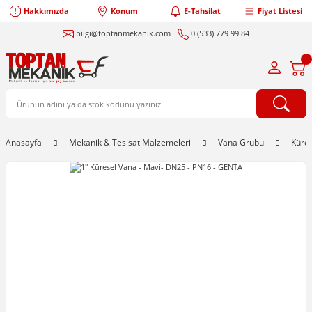
Hakkımızda
Konum
E-Tahsilat
Fiyat Listesi
bilgi@toptanmekanik.com
0 (533) 779 99 84
Anasayfa
Mekanik & Tesisat Malzemeleri
Vana Grubu
Küre