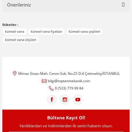
Önerileriniz
Yorum Yaz
Bu ürünün fiyat bilgisi, resim, ürün açıklamalarında ve diğer
Etiketler :
konularda yetersiz gördüğünüz noktaları öneri formunu kullanarak
tarafımıza iletebilirsiniz.
küresel vana
küresel vana fiyatları
küresel vana çeşitleri
Görüş ve önerileriniz için teşekkür ederiz.
küresel vana ölçüleri
Ürün resmi kalitesiz, bozuk veya görüntülenemiyor.
Ürün açıklamasında eksik bilgiler bulunuyor.
Ürün bilgilerinde hatalar bulunuyor.
Mimar Sinan Mah. Ceren Sok. No:25 D:4 Çekmeköy/İSTANBUL
Ürün fiyatı diğer sitelerden daha pahalı.
bilgi@toptanmekanik.com
Bu ürüne benzer farklı alternatifler olmalı.
0 (533) 779 99 84
Bültene Kayıt Ol!
Gönder
Yeniliklerden ve İndirimlerden ilk senin haberin olsun.