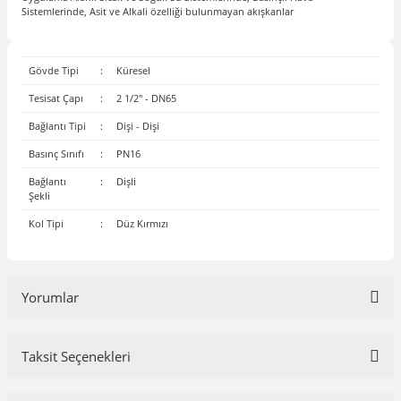
Sistemlerinde, Asit ve Alkali özelliği bulunmayan akışkanlar
Gövde Tipi
:
Küresel
Tesisat Çapı
:
2 1/2'' - DN65
Bağlantı Tipi
:
Dişi - Dişi
Basınç Sınıfı
:
PN16
Bağlantı
:
Dişli
Şekli
Kol Tipi
:
Düz Kırmızı
Yorumlar
Taksit Seçenekleri
Bu ürüne ilk yorumu siz yapın!