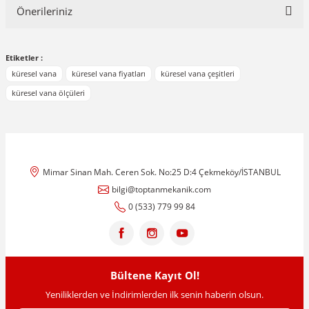
Önerileriniz
Yorum Yaz
Bu ürünün fiyat bilgisi, resim, ürün açıklamalarında ve diğer
Etiketler :
konularda yetersiz gördüğünüz noktaları öneri formunu kullanarak
tarafımıza iletebilirsiniz.
küresel vana
küresel vana fiyatları
küresel vana çeşitleri
Görüş ve önerileriniz için teşekkür ederiz.
küresel vana ölçüleri
Ürün resmi kalitesiz, bozuk veya görüntülenemiyor.
Ürün açıklamasında eksik bilgiler bulunuyor.
Ürün bilgilerinde hatalar bulunuyor.
Mimar Sinan Mah. Ceren Sok. No:25 D:4 Çekmeköy/İSTANBUL
Ürün fiyatı diğer sitelerden daha pahalı.
bilgi@toptanmekanik.com
Bu ürüne benzer farklı alternatifler olmalı.
0 (533) 779 99 84
Bültene Kayıt Ol!
Gönder
Yeniliklerden ve İndirimlerden ilk senin haberin olsun.