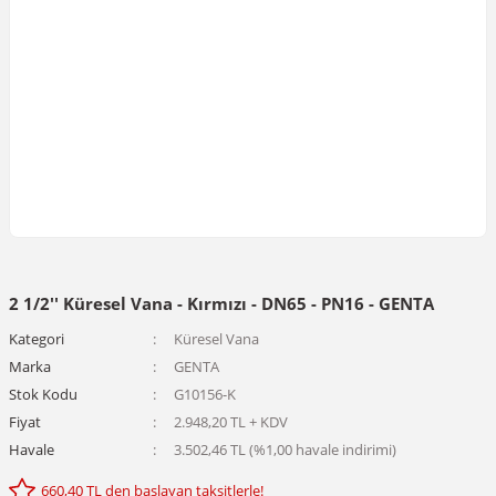
2 1/2'' Küresel Vana - Kırmızı - DN65 - PN16 - GENTA
Kategori
Küresel Vana
Marka
GENTA
Stok Kodu
G10156-K
Fiyat
2.948,20 TL + KDV
Havale
3.502,46 TL (%1,00 havale indirimi)
660,40 TL den başlayan taksitlerle!