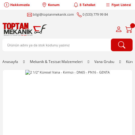
Hakkımızda
Konum
E-Tahsilat
Fiyat Listesi
bilgi@toptanmekanik.com
0 (533) 779 99 84
Anasayfa
Mekanik & Tesisat Malzemeleri
Vana Grubu
Küre