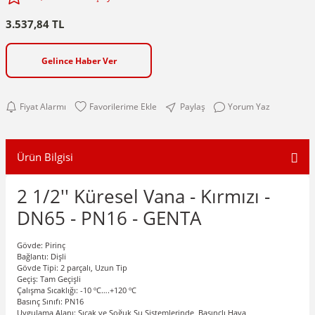
3.537,84 TL
Gelince Haber Ver
Fiyat Alarmı
Paylaş
Yorum Yaz
Ürün Bilgisi
2 1/2'' Küresel Vana - Kırmızı -
DN65 - PN16 - GENTA
Gövde: Pirinç
Bağlantı: Dişli
Gövde Tipi: 2 parçalı, Uzun Tip
Geçiş: Tam Geçişli
Çalışma Sıcaklığı: -10 ºC….+120
º
C
Basınç Sınıfı: PN16
Uygulama Alanı: Sıcak ve Soğuk Su Sistemlerinde, Basınçlı Hava