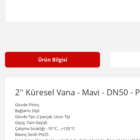
Ürün Bilgisi
2'' Küresel Vana - Mavi - DN50 - 
Gövde: Pirinç
Bağlantı: Dişli
Gövde Tipi: 2 parçalı, Uzun Tip
Geçiş: Tam Geçişli
Çalışma Sıcaklığı: -10 ºC….+120
º
C
Basınç Sınıfı: PN25