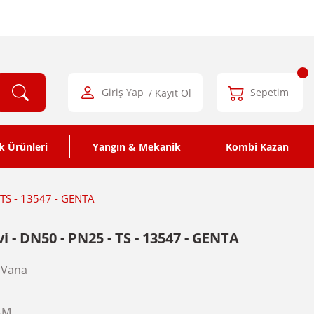
Giriş Yap
/ Kayıt Ol
Sepetim
k Ürünleri
Yangın & Mekanik
Kombi Kazan
- TS - 13547 - GENTA
vi - DN50 - PN25 - TS - 13547 - GENTA
 Vana
-M