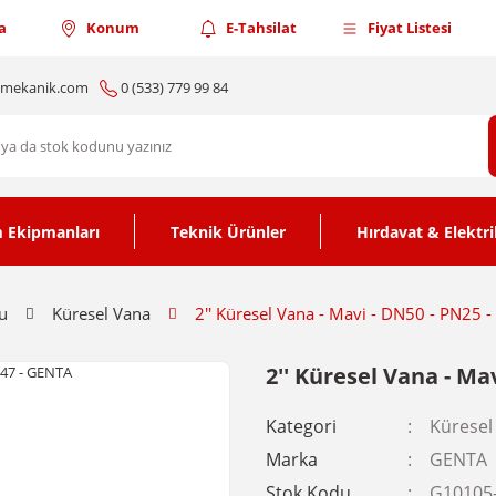
a
Konum
E-Tahsilat
Fiyat Listesi
nmekanik.com
0 (533) 779 99 84
 Ekipmanları
Teknik Ürünler
Hırdavat & Elektri
u
Küresel Vana
2'' Küresel Vana - Mavi - DN50 - PN25 
2'' Küresel Vana - Ma
Kategori
Küresel
Marka
GENTA
Stok Kodu
G10105