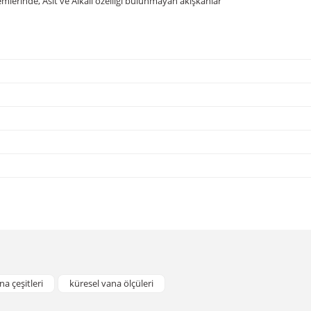
mlerinde, Asit ve Alkali özelliği bulunmayan akışkanlar
da yetersiz gördüğünüz noktaları öneri formunu kullanarak tarafımıza iletebil
Bu ürüne ilk yorumu siz yapın!
na çeşitleri
küresel vana ölçüleri