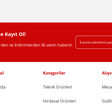
Yorum Yaz
e Kayıt Ol!
erden ve İndirimlerden ilk senin haberin
Gönder
al
Kategoriler
Alışv
zda
Teknik Ürünlert
Mesaf
Hırdavat Ürünleri
Gizli