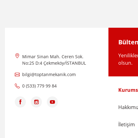
Ürün açıklamasında eksik bilgiler bulunuyor.
Ürün bilgilerinde hatalar bulunuyor.
Ürün fiyatı diğer sitelerden daha pahalı.
Bu ürüne benzer farklı alternatifler olmalı.
Bülten
Yenilikl
Mimar Sinan Mah. Ceren Sok.
olsun.
No:25 D:4 Çekmeköy/İSTANBUL
bilgi@toptanmekanik.com
0 (533) 779 99 84
Kurums
Hakkımı
İletişim