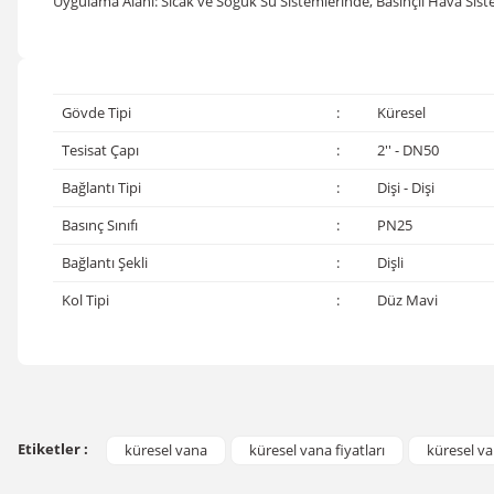
Uygulama Alanı: Sıcak ve Soğuk Su Sistemlerinde, Basınçlı Hava Siste
Gövde Tipi
:
Küresel
Tesisat Çapı
:
2'' - DN50
Bağlantı Tipi
:
Dişi - Dişi
Basınç Sınıfı
:
PN25
Bağlantı Şekli
:
Dişli
Kol Tipi
:
Düz Mavi
Bu ürünün fiyat bilgisi, resim, ürün açıklamalarında ve diğer konular
Görüş ve önerileriniz için teşekkür ederiz.
Etiketler :
küresel vana
küresel vana fiyatları
küresel va
Ürün resmi kalitesiz, bozuk veya görüntülenemiyor.