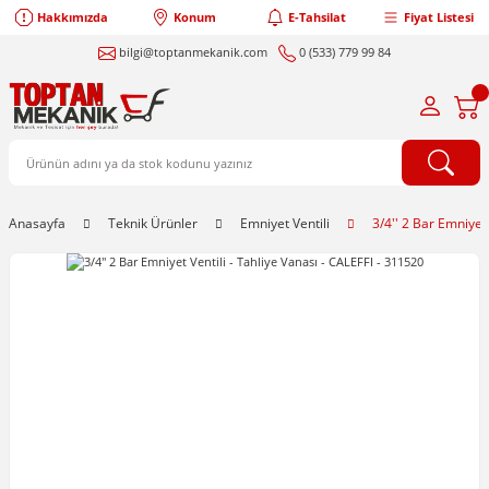
Hakkımızda
Konum
E-Tahsilat
Fiyat Listesi
bilgi@toptanmekanik.com
0 (533) 779 99 84
Anasayfa
Teknik Ürünler
Emniyet Ventili
3/4'' 2 Bar Emniyet