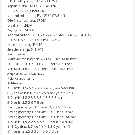
- 1”-1 1/4”: pirinç EN 1982 CB753S
Kapak: pirinç EN 12165 CW617N
- 513-514 (1/2”): PA6G30
Kontrol mili: pirinç EN 12164 CW614N
Obtüratör contası: EPDM
Diyafram: EPDM
Yay: çelik UNI 3823
Kontrol butonu: - 311-312-313-314-513 (1/2”)-514: ABS
- 513 (1” ve 1 1/4”)-527 EST: PA6G20
Nominal basınç: PN 10
Sıcaklık aralığı: 5–110°C
Performans:
Maks açılma basıncı: 527 EST; Pset %+10·Pset
311-312-313-314-513-514; Pset %+20·Pset
Min kapanma diferansiyeli: Pset - %20·Pset
Akışkan ortam: su, hava
PED Kategorisi: IV
Kalibrasyonlar:
311 serisi 1,5-2-2,5-3-3,5-4-5-5,5-6-7-8-9 bar
(1,5 bar yalnız 1/2”) (2-5,5-9 bar yalnız 3/4”)
312 serisi 1,8-2,5-3-3,5-4-5-6-7-8 bar
313 serisi 2,5-3-6-7-8 bar
Basınç göstergeli 314 serisi 2,5-3-6-7-8 bar
Basınç göstergesi bağlantılı 313 serisi 3 bar
Basınç göstergesi bağlantılı 314 serisi 3-6 bar
513 serisi 1,5-2-2,5-3-3,5-4 - 5,5-6-7-8-9 bar
(1,5-2 yalnız 1/2” ve 1”) (4-5,5-9 yalnız 1”)
514 serisi 2-2,5-3-3,5-4-5-6-7-8 bar