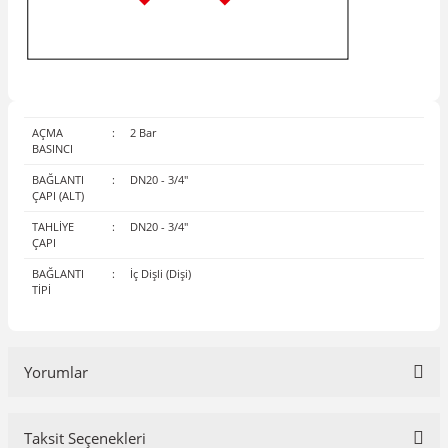
AÇMA
:
2 Bar
BASINCI
BAĞLANTI
:
DN20 - 3/4"
ÇAPI (ALT)
TAHLİYE
:
DN20 - 3/4"
ÇAPI
BAĞLANTI
:
İç Dişli (Dişi)
TİPİ
Yorumlar
Taksit Seçenekleri