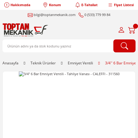
Hakkımızda
Konum
E-Tahsilat
Fiyat Listesi
bilgi@toptanmekanik.com
0 (533) 779 99 84
Anasayfa
Teknik Ürünler
Emniyet Ventili
3/4'' 6 Bar Emniyet