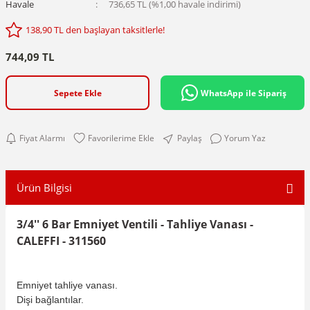
Havale
736,65 TL (%1,00 havale indirimi)
138,90 TL den başlayan taksitlerle!
744,09 TL
Sepete Ekle
WhatsApp ile Sipariş
Fiyat Alarmı
Paylaş
Yorum Yaz
Ürün Bilgisi
3/4'' 6 Bar Emniyet Ventili - Tahliye Vanası -
CALEFFI - 311560
Emniyet tahliye vanası.
Dişi bağlantılar.