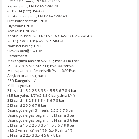
- 1”-1 1/4”: pirinç EN 1982 CB753S
Kapak: pirinç EN 12165 CW617N
- 513-514 (1/2”): PA6G30
Kontrol mili: pirinç EN 12164 CW614N
Obtüratör contası: EPDM
Diyafram: EPDM
Yay: çelik UNI 3823
Kontrol butonu: - 311-312-313-314-513 (1/2”)-514: ABS
- 513 (1” ve 1 1/4”)-527 EST: PA6G20
Nominal basınç: PN 10
Sıcaklık aralığı: 5–110°C
Performans:
Maks açılma basıncı: 527 EST; Pset %+10·Pset
311-312-313-314-513-514; Pset %+20·Pset
Min kapanma diferansiyeli: Pset - %20·Pset
Akışkan ortam: su, hava
PED Kategorisi: IV
Kalibrasyonlar:
311 serisi 1,5-2-2,5-3-3,5-4-5-5,5-6-7-8-9 bar
(1,5 bar yalnız 1/2”) (2-5,5-9 bar yalnız 3/4”)
312 serisi 1,8-2,5-3-3,5-4-5-6-7-8 bar
313 serisi 2,5-3-6-7-8 bar
Basınç göstergeli 314 serisi 2,5-3-6-7-8 bar
Basınç göstergesi bağlantılı 313 serisi 3 bar
Basınç göstergesi bağlantılı 314 serisi 3-6 bar
513 serisi 1,5-2-2,5-3-3,5-4 - 5,5-6-7-8-9 bar
(1,5-2 yalnız 1/2” ve 1”) (4-5,5-9 yalnız 1”)
514 serisi 2-2,5-3-3,5-4-5-6-7-8 bar