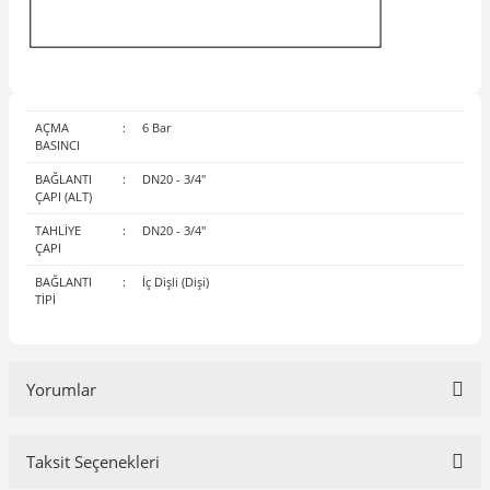
AÇMA
:
6 Bar
BASINCI
BAĞLANTI
:
DN20 - 3/4"
ÇAPI (ALT)
TAHLİYE
:
DN20 - 3/4"
ÇAPI
BAĞLANTI
:
İç Dişli (Dişi)
TİPİ
Yorumlar
Taksit Seçenekleri
Bu ürüne ilk yorumu siz yapın!