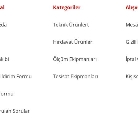
Gönder
al
Kategoriler
Alışv
zda
Teknik Ürünlert
Mesaf
Hırdavat Ürünleri
Gizli
kibi
Ölçüm Ekipmanları
İptal
ildirim Formu
Tesisat Ekipmanları
Kişise
 Formu
rulan Sorular