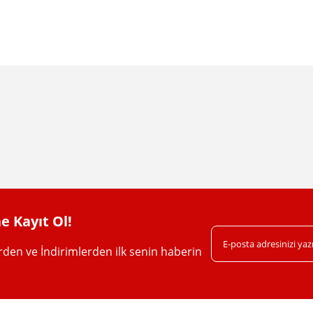
da yetersiz gördüğünüz noktaları öneri formunu kullanarak tarafımıza iletebil
Bu ürüne ilk yorumu siz yapın!
Yorum Yaz
e Kayıt Ol!
erden ve İndirimlerden ilk senin haberin