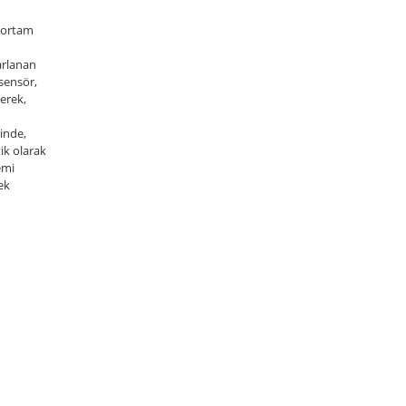
n ortam
arlanan
 sensör,
şerek,
ğinde,
ik olarak
emi
ek