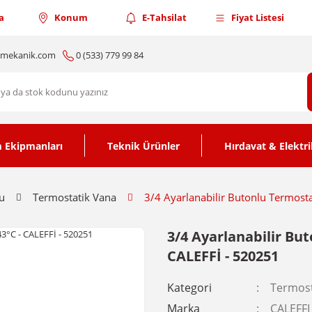
a
Konum
E-Tahsilat
Fiyat Listesi
nmekanik.com
0 (533) 779 99 84
 Ekipmanları
Teknik Ürünler
Hırdavat & Elektri
u
Termostatik Vana
3/4 Ayarlanabilir Butonlu Termost
3/4 Ayarlanabilir Bu
CALEFFİ - 520251
Kategori
Termost
Marka
CALEFFI