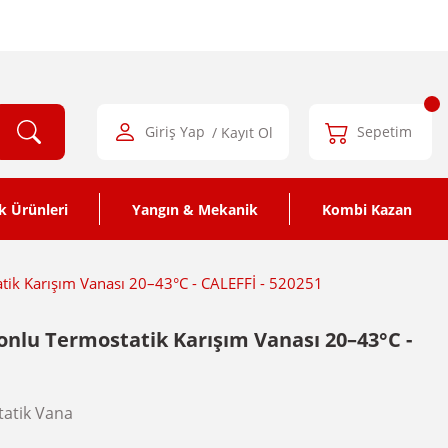
Giriş Yap
/ Kayıt Ol
Sepetim
k Ürünleri
Yangın & Mekanik
Kombi Kazan
atik Karışım Vanası 20–43°C - CALEFFİ - 520251
tonlu Termostatik Karışım Vanası 20–43°C -
atik Vana