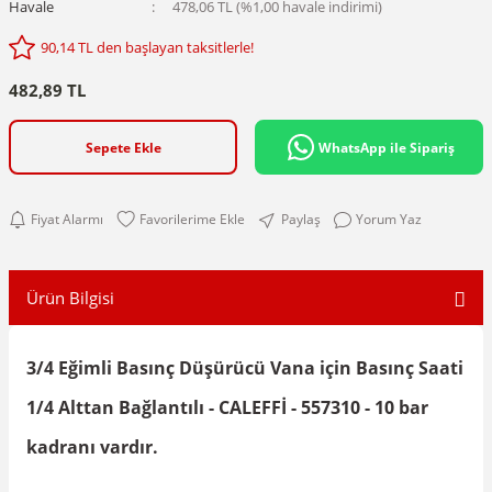
Havale
478,06 TL (%1,00 havale indirimi)
90,14 TL den başlayan taksitlerle!
482,89 TL
Sepete Ekle
WhatsApp ile Sipariş
Fiyat Alarmı
Paylaş
Yorum Yaz
Ürün Bilgisi
3/4 Eğimli Basınç Düşürücü Vana için Basınç Saati
1/4 Alttan Bağlantılı - CALEFFİ - 557310 - 10 bar
kadranı vardır.