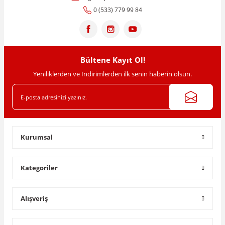
Ürün fiyatı diğer sitelerden daha pahalı.
0 (533) 779 99 84
Bu ürüne benzer farklı alternatifler olmalı.
Bültene Kayıt Ol!
Yeniliklerden ve İndirimlerden ilk senin haberin olsun.
Gönder
CALEFFI
Kurumsal
3/4 Eğimli Basınç Düşürücü Manometreli Vana CALEFFİ - 533251
Kategoriler
2.633,93 TL
Alışveriş