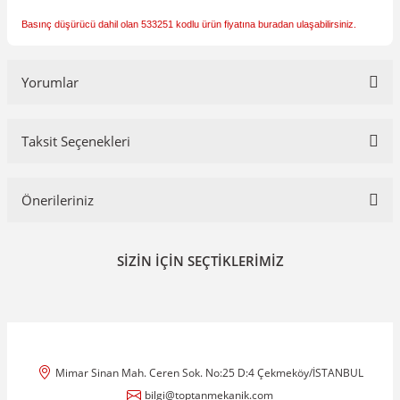
Basınç düşürücü dahil olan 533251 kodlu ürün fiyatına buradan ulaşabilirsiniz.
Yorumlar
Taksit Seçenekleri
Bu ürüne ilk yorumu siz yapın!
Önerileriniz
Yorum Yaz
Bu ürünün fiyat bilgisi, resim, ürün açıklamalarında ve diğer
SİZİN İÇİN SEÇTİKLERİMİZ
konularda yetersiz gördüğünüz noktaları öneri formunu kullanarak
tarafımıza iletebilirsiniz.
Görüş ve önerileriniz için teşekkür ederiz.
Ürün resmi kalitesiz, bozuk veya görüntülenemiyor.
Ürün açıklamasında eksik bilgiler bulunuyor.
Mimar Sinan Mah. Ceren Sok. No:25 D:4 Çekmeköy/İSTANBUL
Ürün bilgilerinde hatalar bulunuyor.
bilgi@toptanmekanik.com