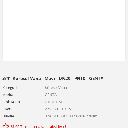
3/4'' Küresel Vana - Mavi - DN20 - PN10 - GENTA
Kategori
Küresel Vana
Marka
GENTA
Stok Kodu
G10201-M
Fiyat
276,75 TL + KDV
Havale
328,78 TL (%1,00 havale indirimi)
61,99 TL den başlayan taksitlerle!