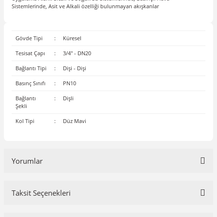
Sistemlerinde, Asit ve Alkali özelliği bulunmayan akışkanlar
Gövde Tipi
:
Küresel
Tesisat Çapı
:
3/4'' - DN20
Bağlantı Tipi
:
Dişi - Dişi
Basınç Sınıfı
:
PN10
Bağlantı
:
Dişli
Şekli
Kol Tipi
:
Düz Mavi
Yorumlar
Taksit Seçenekleri
Bu ürüne ilk yorumu siz yapın!