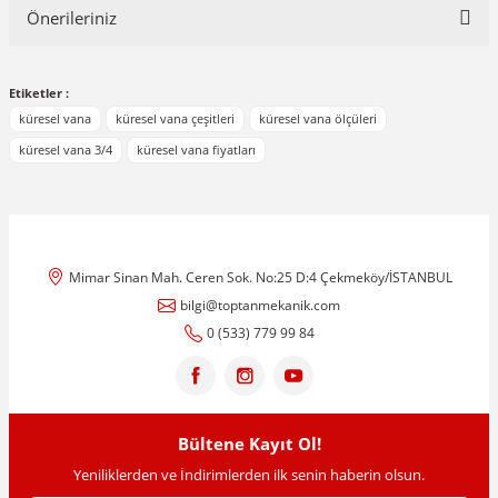
Önerileriniz
Yorum Yaz
Bu ürünün fiyat bilgisi, resim, ürün açıklamalarında ve diğer
Etiketler :
konularda yetersiz gördüğünüz noktaları öneri formunu kullanarak
tarafımıza iletebilirsiniz.
küresel vana
küresel vana çeşitleri
küresel vana ölçüleri
Görüş ve önerileriniz için teşekkür ederiz.
küresel vana 3/4
küresel vana fiyatları
Ürün resmi kalitesiz, bozuk veya görüntülenemiyor.
Ürün açıklamasında eksik bilgiler bulunuyor.
Ürün bilgilerinde hatalar bulunuyor.
Mimar Sinan Mah. Ceren Sok. No:25 D:4 Çekmeköy/İSTANBUL
Ürün fiyatı diğer sitelerden daha pahalı.
bilgi@toptanmekanik.com
Bu ürüne benzer farklı alternatifler olmalı.
0 (533) 779 99 84
Bültene Kayıt Ol!
Gönder
Yeniliklerden ve İndirimlerden ilk senin haberin olsun.