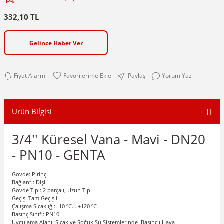
332,10 TL
Gelince Haber Ver
Fiyat Alarmı
Paylaş
Yorum Yaz
Ürün Bilgisi
3/4'' Küresel Vana - Mavi - DN20
- PN10 - GENTA
Gövde: Pirinç
Bağlantı: Dişli
Gövde Tipi: 2 parçalı, Uzun Tip
Geçiş: Tam Geçişli
Çalışma Sıcaklığı: -10 ºC….+120
º
C
Basınç Sınıfı: PN10
Uygulama Alanı: Sıcak ve Soğuk Su Sistemlerinde, Basınçlı Hava