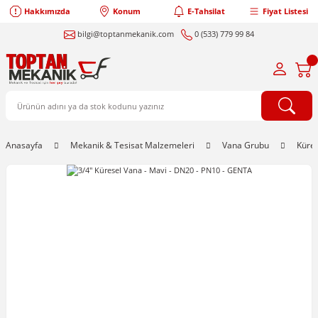
Hakkımızda
Konum
E-Tahsilat
Fiyat Listesi
bilgi@toptanmekanik.com
0 (533) 779 99 84
Anasayfa
Mekanik & Tesisat Malzemeleri
Vana Grubu
Küre