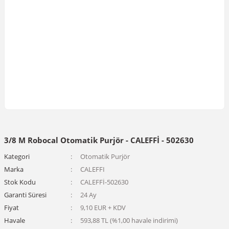
3/8 M Robocal Otomatik Purjör - CALEFFİ - 502630
Kategori
Otomatik Purjör
Marka
CALEFFI
Stok Kodu
CALEFFİ-502630
Garanti Süresi
24 Ay
Fiyat
9,10 EUR + KDV
Havale
593,88 TL (%1,00 havale indirimi)