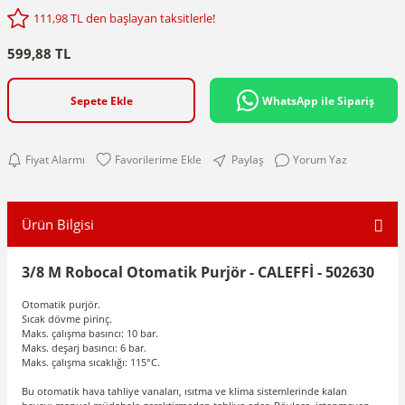
111,98 TL den başlayan taksitlerle!
599,88 TL
Sepete Ekle
WhatsApp ile Sipariş
Fiyat Alarmı
Paylaş
Yorum Yaz
Ürün Bilgisi
3/8 M Robocal Otomatik Purjör - CALEFFİ - 502630
Otomatik purjör.
Sıcak dövme pirinç.
Maks. çalışma basıncı: 10 bar.
Maks. deşarj basıncı: 6 bar.
Maks. çalışma sıcaklığı: 115°C.
Bu otomatik hava tahliye vanaları, ısıtma ve klima sistemlerinde kalan