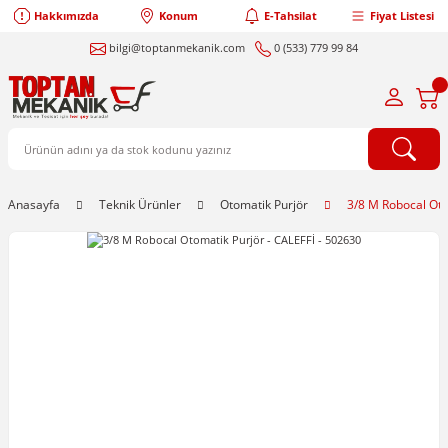
Hakkımızda
Konum
E-Tahsilat
Fiyat Listesi
bilgi@toptanmekanik.com
0 (533) 779 99 84
Anasayfa
Teknik Ürünler
Otomatik Purjör
3/8 M Robocal Oto