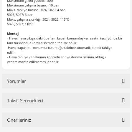
Maksimum glikol yüzdesi: 30%
Maksimum çalışma basıncı: 10 bar
Maks. tahliye basıncı 5024, 5025: 4 bar
5026, 5027: 6 bar
Maks. çalışma sıcaklığı: 5024, 5026: 115°C
5025, 5027: 110°C
Montaj
- Hava, hava çıkışındaki tıpa tam kapalı konumdayken saatin tersi yönde bir
tam tur döndürülerek sistemden tahliye edilir.
Hava, kapak bu konumda tutulduğu taktirde otomatik olarak tahliye
edilir.
- Hava tahliye vanalarının kontrolü zor ve donma riskinin olduğu
yerlere monte edilmemesi önerilir.
Yorumlar
Taksit Seçenekleri
Bu ürüne ilk yorumu siz yapın!
Önerileriniz
Yorum Yaz