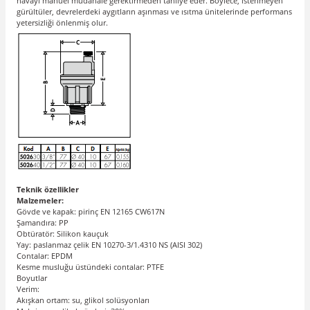
havayı manuel müdahale gerektirmeden tahliye eder. Böylece, istenmeyen
gürültüler, devrelerdeki aygıtların aşınması ve ısıtma ünitelerinde performans
yetersizliği önlenmiş olur.
Teknik özellikler
Malzemeler:
Gövde ve kapak: pirinç EN 12165 CW617N
Şamandıra: PP
Obtüratör: Silikon kauçuk
Yay: paslanmaz çelik EN 10270-3/1.4310 NS (AISI 302)
Contalar: EPDM
Kesme musluğu üstündeki contalar: PTFE
Boyutlar
Verim:
Akışkan ortam: su, glikol solüsyonları