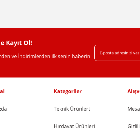
Yorum Yaz
e Kayıt Ol!
erden ve İndirimlerden ilk senin haberin
Gönder
al
Kategoriler
Alışv
zda
Teknik Ürünlert
Mesaf
Hırdavat Ürünleri
Gizli