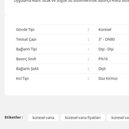
Uygulama Alanı: Sıcak ve Soğuk Su Sistemlerinde, Basınçlı Hava Siste
Gövde Tipi
:
Küresel
Tesisat Çapı
:
3'' - DN80
Bağlantı Tipi
:
Dişi - Dişi
Basınç Sınıfı
:
PN16
Bağlantı Şekli
:
Dişli
Kol Tipi
:
Düz Kırmızı
Bu ürünün fiyat bilgisi, resim, ürün açıklamalarında ve diğer konular
Görüş ve önerileriniz için teşekkür ederiz.
Etiketler :
küresel vana
küresel vana fiyatları
küresel va
Ürün resmi kalitesiz, bozuk veya görüntülenemiyor.