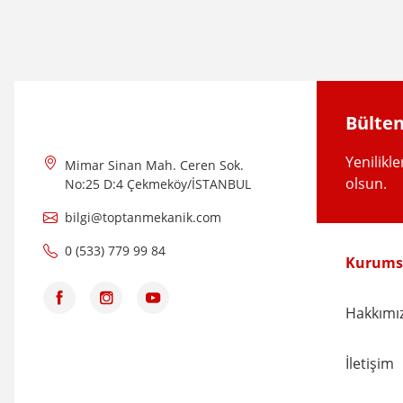
Ürün açıklamasında eksik bilgiler bulunuyor.
Ürün bilgilerinde hatalar bulunuyor.
Ürün fiyatı diğer sitelerden daha pahalı.
Bu ürüne benzer farklı alternatifler olmalı.
Bülten
Yenilikl
Mimar Sinan Mah. Ceren Sok.
olsun.
No:25 D:4 Çekmeköy/İSTANBUL
bilgi@toptanmekanik.com
0 (533) 779 99 84
Kurums
Hakkımı
İletişim