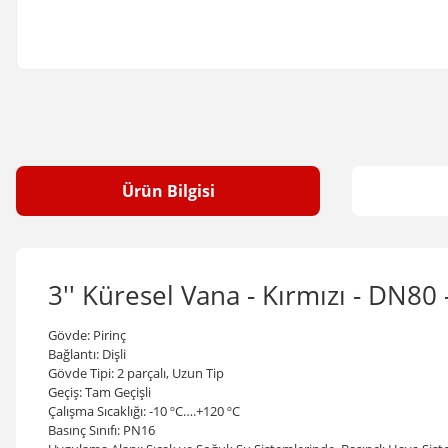
Ürün Bilgisi
3'' Küresel Vana - Kırmızı - DN8
Gövde: Pirinç
Bağlantı: Dişli
Gövde Tipi: 2 parçalı, Uzun Tip
Geçiş: Tam Geçişli
Çalışma Sıcaklığı: -10 ºC….+120
º
C
Basınç Sınıfı: PN16