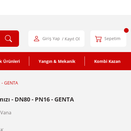
Giriş Yap
/ Kayıt Ol
Sepetim
k Ürünleri
Yangın & Mekanik
Kombi Kazan
6 - GENTA
rmızı - DN80 - PN16 - GENTA
 Vana
-K