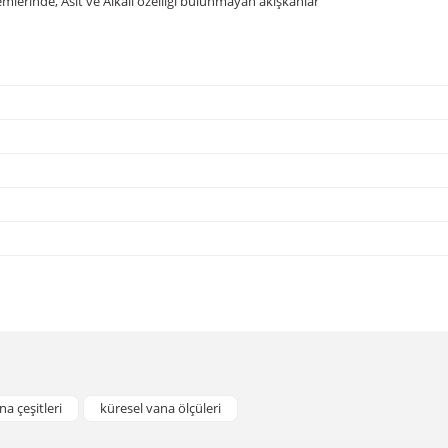
mlerinde, Asit ve Alkali özelliği bulunmayan akışkanlar
da yetersiz gördüğünüz noktaları öneri formunu kullanarak tarafımıza iletebil
Bu ürüne ilk yorumu siz yapın!
na çeşitleri
küresel vana ölçüleri