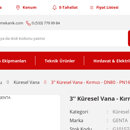
a
Konum
E-Tahsilat
Fiyat Listesi
nmekanik.com
0 (533) 779 99 84
 Ekipmanları
Teknik Ürünler
Hırdavat & Elektri
u
Küresel Vana
3'' Küresel Vana - Kırmızı - DN80 - PN1
3'' Küresel Vana - Kı
Kategori
Küresel
Marka
GENTA
Stok Kodu
G10157