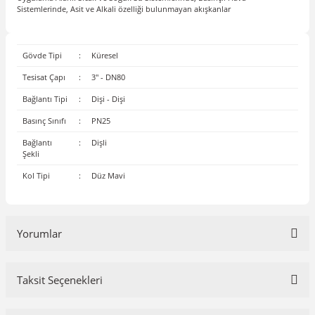
Sistemlerinde, Asit ve Alkali özelliği bulunmayan akışkanlar
Gövde Tipi
:
Küresel
Tesisat Çapı
:
3'' - DN80
Bağlantı Tipi
:
Dişi - Dişi
Basınç Sınıfı
:
PN25
Bağlantı
:
Dişli
Şekli
Kol Tipi
:
Düz Mavi
Yorumlar
Taksit Seçenekleri
Bu ürüne ilk yorumu siz yapın!