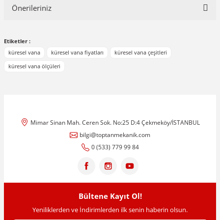
Önerileriniz
Yorum Yaz
Bu ürünün fiyat bilgisi, resim, ürün açıklamalarında ve diğer
Etiketler :
konularda yetersiz gördüğünüz noktaları öneri formunu kullanarak
tarafımıza iletebilirsiniz.
küresel vana
küresel vana fiyatları
küresel vana çeşitleri
Görüş ve önerileriniz için teşekkür ederiz.
küresel vana ölçüleri
Ürün resmi kalitesiz, bozuk veya görüntülenemiyor.
Ürün açıklamasında eksik bilgiler bulunuyor.
Ürün bilgilerinde hatalar bulunuyor.
Mimar Sinan Mah. Ceren Sok. No:25 D:4 Çekmeköy/İSTANBUL
Ürün fiyatı diğer sitelerden daha pahalı.
bilgi@toptanmekanik.com
Bu ürüne benzer farklı alternatifler olmalı.
0 (533) 779 99 84
Bültene Kayıt Ol!
Gönder
Yeniliklerden ve İndirimlerden ilk senin haberin olsun.