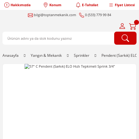
Hakkımızda
Konum
E-Tahsilat
Fiyat Listesi
bilgi@toptanmekanik.com
0 (533) 779 99 84
Anasayfa
Yangın & Mekanik
Sprinkler
Pendent (Sarkık) ELO 