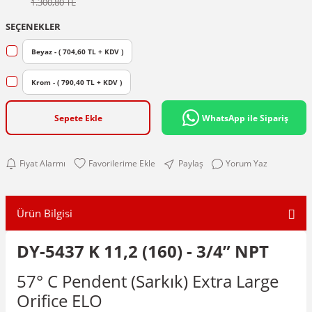
1.300,80 TL
SEÇENEKLER
Beyaz - ( 704,60 TL + KDV )
Krom - ( 790,40 TL + KDV )
Sepete Ekle
WhatsApp ile Sipariş
Fiyat Alarmı
Paylaş
Yorum Yaz
Ürün Bilgisi
DY-5437 K 11,2 (160) - 3/4” NPT
57° C Pendent (Sarkık) Extra Large
Orifice ELO