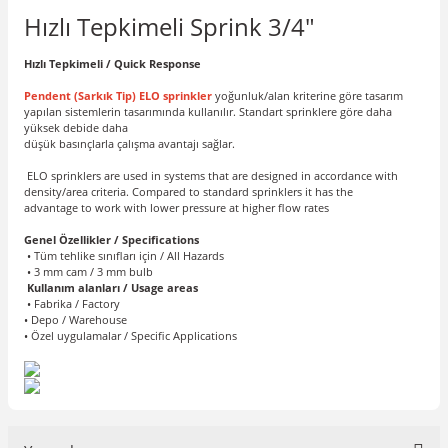
Hızlı Tepkimeli Sprink 3/4"
Hızlı Tepkimeli / Quick Response
Pendent (Sarkık Tip) ELO sprinkler
yoğunluk/alan kriterine göre tasarım
yapılan sistemlerin tasarımında kullanılır. Standart sprinklere göre daha
yüksek debide daha
düşük basınçlarla çalışma avantajı sağlar.
ELO sprinklers are used in systems that are designed in accordance with
density/area criteria. Compared to standard sprinklers it has the
advantage to work with lower pressure at higher flow rates
Genel Özellikler / Specifications
• Tüm tehlike sınıfları için / All Hazards
• 3 mm cam / 3 mm bulb
Kullanım alanları / Usage areas
• Fabrika / Factory
• Depo / Warehouse
• Özel uygulamalar / Specific Applications