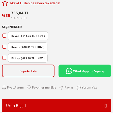
140,94 TL den başlayan taksitlerle!
755,04 TL
%35
1.161,60 TL
SEÇENEKLER
Beyaz - ( 711,75 TL + KDV )
Krom - ( 648,05 TL + KDV )
Pirinç - ( 629,20 TL + KDV )
Sepete Ekle
WhatsApp ile Sipariş
Fiyat Alarmı
Paylaş
Yorum Yaz
Ürün Bilgisi