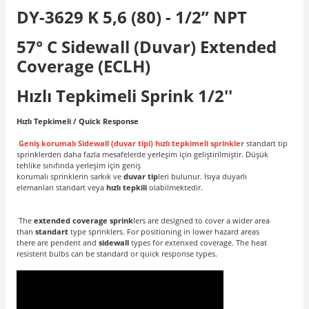
DY-3629 K 5,6 (80) - 1/2” NPT
57° C Sidewall (Duvar) Extended
Coverage (ECLH)
Hızlı Tepkimeli Sprink 1/2''
Hızlı Tepkimeli / Quick Response
Geniş korumalı Sidewall (duvar tipi) hızlı tepkimeli sprinkler
standart tip
sprinklerden daha fazla mesafelerde yerleşim için geliştirilmiştir. Düşük
tehlike sınıfında yerleşim için geniş
korumalı sprinklerin sarkık ve
duvar tip
leri bulunur. Isıya duyarlı
elemanları standart veya
hızlı tepkili
olabilmektedir.
The
extended coverage sprink
lers are designed to cover a wider area
than
standart
type sprinklers. For positioning in lower hazard areas
there are pendent and
sidewall
types for extenxed coverage. The heat
resistent bulbs can be standard or quick response types.