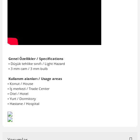
Genel Özellikler / Specifications
• Düşük tehlike sınıfı / Light Hazard
• 3 mm cam / 3 mm bulb
Kullanım alanları / Usage areas
• Konut / House
• İş merkezi / Trade Center
• Otel / Hotel
• Yurt / Dormitory
• Hastane / Hospital
Yorumlar