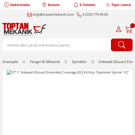
Hakkımızda
Konum
E-Tahsilat
Fiyat Listesi
bilgi@toptanmekanik.com
0 (533) 779 99 84
Anasayfa
Yangın & Mekanik
Sprinkler
Sidewall (Duvar) Ext