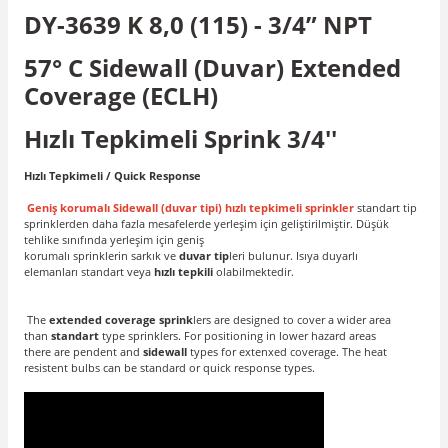
DY-3639 K 8,0 (115) - 3/4” NPT
57° C Sidewall (Duvar) Extended
Coverage (ECLH)
Hızlı Tepkimeli Sprink 3/4''
Hızlı Tepkimeli / Quick Response
Geniş korumalı Sidewall (duvar tipi) hızlı tepkimeli sprinkler
standart tip
sprinklerden daha fazla mesafelerde yerleşim için geliştirilmiştir. Düşük
tehlike sınıfında yerleşim için geniş
korumalı sprinklerin sarkık ve
duvar tip
leri bulunur. Isıya duyarlı
elemanları standart veya
hızlı tepkili
olabilmektedir.
The
extended coverage sprink
lers are designed to cover a wider area
than
standart
type sprinklers. For positioning in lower hazard areas
there are pendent and
sidewall
types for extenxed coverage. The heat
resistent bulbs can be standard or quick response types.