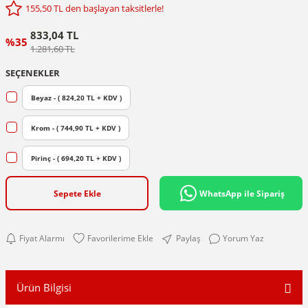
155,50 TL den başlayan taksitlerle!
833,04 TL
%35
1.281,60 TL
SEÇENEKLER
Beyaz - ( 824,20 TL + KDV )
Krom - ( 744,90 TL + KDV )
Pirinç - ( 694,20 TL + KDV )
Sepete Ekle
WhatsApp ile Sipariş
Fiyat Alarmı
Paylaş
Yorum Yaz
Ürün Bilgisi