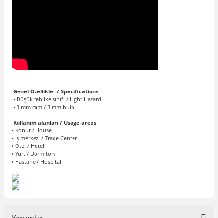
Genel Özellikler / Specifications
• Düşük tehlike sınıfı / Light Hazard
• 3 mm cam / 3 mm bulb
Kullanım alanları / Usage areas
• Konut / House
• İş merkezi / Trade Center
• Otel / Hotel
• Yurt / Dormitory
• Hastane / Hospital
Yorumlar