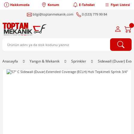
Hakkımızda
Konum
E-Tahsilat
Fiyat Listesi
bilgi@toptanmekanik.com
0 (533) 779 99 84
Anasayfa
Yangın & Mekanik
Sprinkler
Sidewall (Duvar) Ext